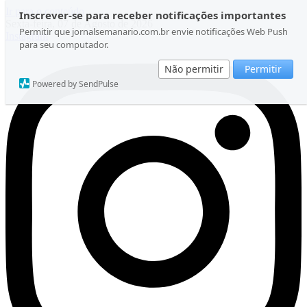
Ir para o conteúdo
Inscrever-se para receber notificações importantes
Sexta-feira, 07 de Agosto de 2026
Permitir que jornalsemanario.com.br envie notificações Web Push
Instagram
para seu computador.
Não permitir
Permitir
Powered by SendPulse