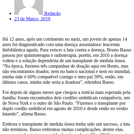
Redação
23 de Março, 2019
Há 12 anos, após um corrimento no nariz, um jovem de apenas 14
anos foi diagnosticado com uma doença assustadora: leucemia
linfoblástica aguda. Para vencer a luta contra a doença, Bruno Basso
passou por quimioterapia e radioterapia, porém, em 2010 a doença
voltou e a solução dependeria de um transplante de medula óssea.
“Na época, fizemos três campanhas de doação aqui em Bento, mas
não encontramos doador, nem no banco nacional e nem no mundial,
minha mãe é 60% compatível comigo e meu pai 50%, então, em
últimos casos, minha mãe seria a doadora”, relembra Basso.
Foi depois de alguns meses que chegou a notícia mais esperada pela
família: foram encontrados dois cordões umbilicais compatíveis, um
de Nova York e o outro de São Paulo. “Fizemos o transplante por
duplo cordão umbilical em agosto de 2010 e desde então eu venho
lutando”, afirma Basso.
Embora o transplante de medula óssea tenha sido um sucesso, a luta
não terminou. Basso enfrentou muitas complicações, dentre elas,