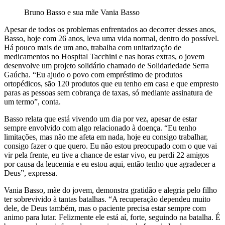
Bruno Basso e sua mãe Vania Basso
Apesar de todos os problemas enfrentados ao decorrer desses anos,
Basso, hoje com 26 anos, leva uma vida normal, dentro do possível.
Há pouco mais de um ano, trabalha com unitarização de
medicamentos no Hospital Tacchini e nas horas extras, o jovem
desenvolve um projeto solidário chamado de Solidariedade Serra
Gaúcha. “Eu ajudo o povo com empréstimo de produtos
ortopédicos, são 120 produtos que eu tenho em casa e que empresto
paras as pessoas sem cobrança de taxas, só mediante assinatura de
um termo”, conta.
Basso relata que está vivendo um dia por vez, apesar de estar
sempre envolvido com algo relacionado à doença. “Eu tenho
limitações, mas não me afeta em nada, hoje eu consigo trabalhar,
consigo fazer o que quero. Eu não estou preocupado com o que vai
vir pela frente, eu tive a chance de estar vivo, eu perdi 22 amigos
por causa da leucemia e eu estou aqui, então tenho que agradecer a
Deus”, expressa.
Vania Basso, mãe do jovem, demonstra gratidão e alegria pelo filho
ter sobrevivido à tantas batalhas. “A recuperação dependeu muito
dele, de Deus também, mas o paciente precisa estar sempre com
animo para lutar. Felizmente ele está aí, forte, seguindo na batalha. É