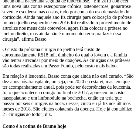
pneumonia bacteriana seguida de tuberculose. “Em 2013 comecei
uma nova luta contra esteoporose crônica, osteonecrose, gonartrose
severa e esculeose nas costas, tudo por conta do uso demasiado do
corticoide. Ainda naquele ano fiz cirurgia para colocação de prótese
no meu joelho esquerdo e em 2016 foi realizado o procedimento de
artrolize nos meus dois cotovelos, agora falta colocar a prótese no
joelho direito, mas ainda não é o momento certo pra fazer essa
cirurgia”, afirma Basso.
O custo da próxima cirurgia no joelho terá custo de
aproximadamente R$18 mil, dinheiro do qual o jovem e a família
vão tentar arrecadar por meio de doações. As cirurgias das próteses
são todas realizadas em Passo Fundo, pelo custo mais baixo.
Em relação à leucemia, Basso conta que ainda não está curado. “São
dez anos pós-transplante, ou seja, em 2020 eu estarei, mas tem que
ter acompanhamento anual, pois pode ter decorrências da leucemia,
foi o que aconteceu comigo no final de 2017, apareceu um cisto
nasopalatino e um linfonodulo na bochecha, então eu teria que
passar por seis cirurgias na boca, dessas, cinco eu já fiz nos últimos
meses de 2018. São efeitos colaterais da doença. Hoje já contabilizo
21 cirurgias ao todo”, diz.
Como é a rotina de Bruno hoje