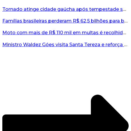
Tornado atinge cidade gaúcha após tempestade severa...
Famílias brasileiras perderam R$ 62,5 bilhões para bets em 2025, diz estudo...
Moto com mais de R$ 110 mil em multas é recolhida no interior do RS...
Ministro Waldez Góes visita Santa Tereza e reforça apoio federal à reconstrução do município...