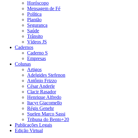
Horóscopo
Mensagem de Fé
Política
Plantão
Segurança
Saúde
Trânsito
Vídeos JS
Cadernos
Caderno S
Empresas
Colunas
Artigos
Adelgides Stefenon
Antônio Frizzo
César Anderle
Clacir Rasador
Henrique Alfredo
Itacyr Giacomello
Régis Genehr
Suelen Marco Sassi
Tribuna do Bento+20
Publicações Legais
Edição Virtual