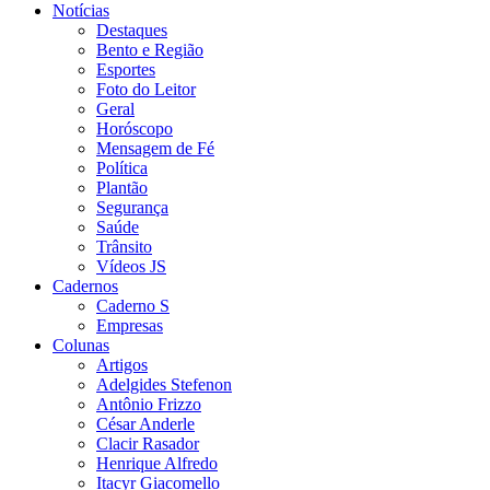
Notícias
Destaques
Bento e Região
Esportes
Foto do Leitor
Geral
Horóscopo
Mensagem de Fé
Política
Plantão
Segurança
Saúde
Trânsito
Vídeos JS
Cadernos
Caderno S
Empresas
Colunas
Artigos
Adelgides Stefenon
Antônio Frizzo
César Anderle
Clacir Rasador
Henrique Alfredo
Itacyr Giacomello