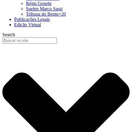
Régis Genehr
Suelen Marco Sassi
Tribuna do Bento+20
Publicações Legais
Edição Virtual
Search