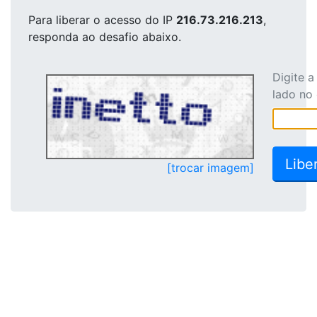
Para liberar o acesso
do IP
216.73.216.213
,
responda ao desafio abaixo.
Digite 
lado no
[trocar imagem]