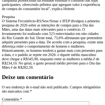
campanha promocional da entidade estimula o consumo nas lojas
participantes, oferecendo prêmios que agregam valor à experiência
de compra do consumidor local”, explica Helenir.
Pesquisa
O Sistema Fecomércio-RS/Sesc/Senac e IFEP divulgou a primeira
pesquisa de 2026 sobre as intenções de compra para o Dia das
Mães, uma das datas mais relevantes para o comércio. O
levantamento foi realizado com 523 entrevistados em oito cidades
do Rio Grande do Sul. Deste total, 73,6% afirmaram que pretendem
adquirir presentes para a data. De acordo com a pesquisa, existe uma
diferença entre o comportamento de homens e mulheres.
Historicamente, os homens tendem a gastar mais com presentes para
a data, e o padrão se repete em 2026: o tíquete médio masculino
deve chegar a R$345,90, enquanto entre as mulheres a média é de
R$234,10. No geral, o gasto pessoal médio previsto para o Dia das
Mães é de R$282,59.
Deixe um comentário
O seu endereço de e-mail não será publicado.
Campos obrigatórios
são marcados com
*
Comentário
*