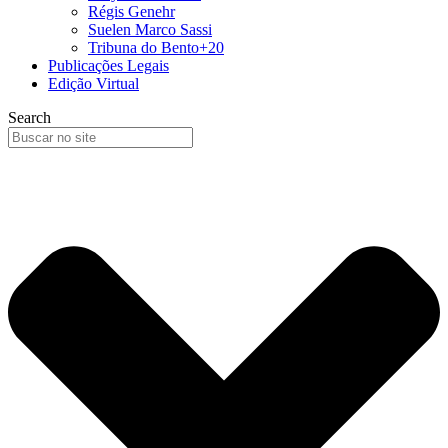
Régis Genehr
Suelen Marco Sassi
Tribuna do Bento+20
Publicações Legais
Edição Virtual
Search