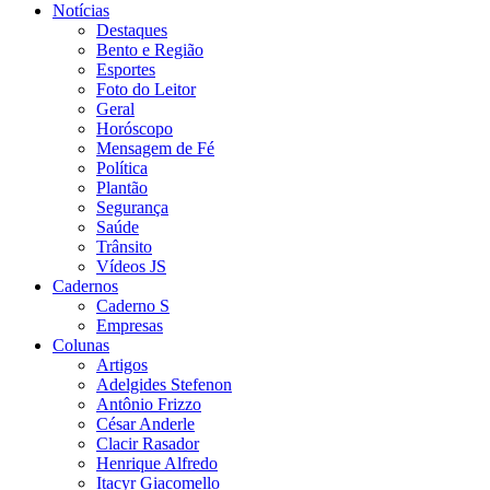
Notícias
Destaques
Bento e Região
Esportes
Foto do Leitor
Geral
Horóscopo
Mensagem de Fé
Política
Plantão
Segurança
Saúde
Trânsito
Vídeos JS
Cadernos
Caderno S
Empresas
Colunas
Artigos
Adelgides Stefenon
Antônio Frizzo
César Anderle
Clacir Rasador
Henrique Alfredo
Itacyr Giacomello