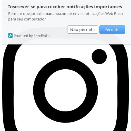
Ir para o conteúdo
Inscrever-se para receber notificações importantes
Domingo, 09 de Agosto de 2026
Permitir que jornalsemanario.com.br envie notificações Web Push
Instagram
para seu computador.
Não permitir
Permitir
Powered by SendPulse