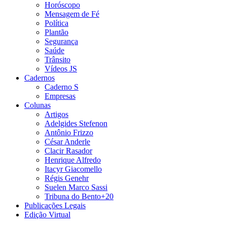
Horóscopo
Mensagem de Fé
Política
Plantão
Segurança
Saúde
Trânsito
Vídeos JS
Cadernos
Caderno S
Empresas
Colunas
Artigos
Adelgides Stefenon
Antônio Frizzo
César Anderle
Clacir Rasador
Henrique Alfredo
Itacyr Giacomello
Régis Genehr
Suelen Marco Sassi
Tribuna do Bento+20
Publicações Legais
Edição Virtual