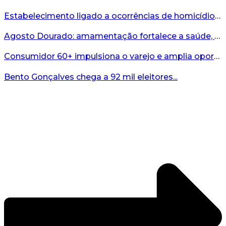
Estabelecimento ligado a ocorrências de homicídio é interditado durante fiscalização em Bento...
Agosto Dourado: amamentação fortalece a saúde, o desenvolvimento e os vínculos...
Consumidor 60+ impulsiona o varejo e amplia oportunidades para o comércio ...
Bento Gonçalves chega a 92 mil eleitores...