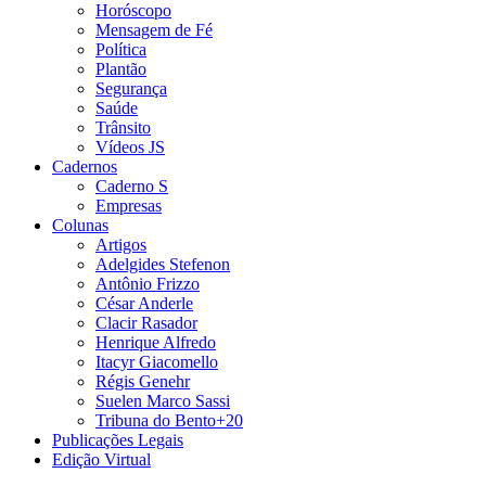
Horóscopo
Mensagem de Fé
Política
Plantão
Segurança
Saúde
Trânsito
Vídeos JS
Cadernos
Caderno S
Empresas
Colunas
Artigos
Adelgides Stefenon
Antônio Frizzo
César Anderle
Clacir Rasador
Henrique Alfredo
Itacyr Giacomello
Régis Genehr
Suelen Marco Sassi
Tribuna do Bento+20
Publicações Legais
Edição Virtual