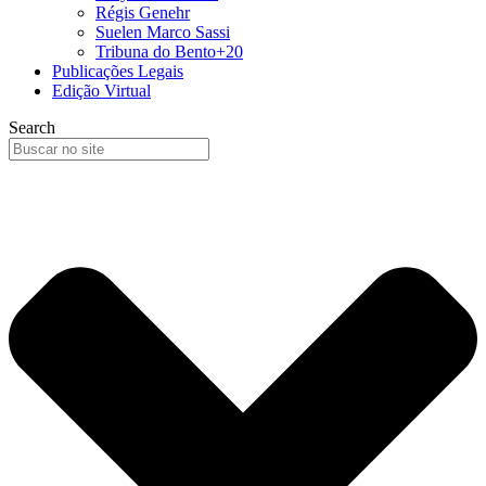
Régis Genehr
Suelen Marco Sassi
Tribuna do Bento+20
Publicações Legais
Edição Virtual
Search