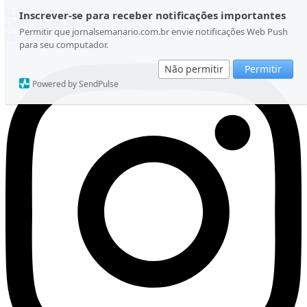
Ir para o conteúdo
Inscrever-se para receber notificações importantes
Domingo, 09 de Agosto de 2026
Permitir que jornalsemanario.com.br envie notificações Web Push
Instagram
para seu computador.
Não permitir
Permitir
Powered by SendPulse