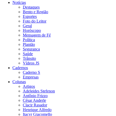
Notícias
Destaques
Bento e Região
Esportes
Foto do Leitor
Geral
Horóscopo
Mensagem de Fé
Política
Plantão
Segurança
Saúde
Trânsito
Vídeos JS
Cadernos
Caderno S
Empresas
Colunas
Artigos
Adelgides Stefenon
Antônio Frizzo
César Anderle
Clacir Rasador
Henrique Alfredo
Itacyr Giacomello