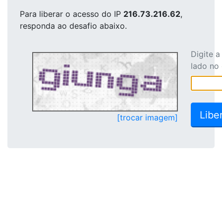
Para liberar o acesso
do IP
216.73.216.62
,
responda ao desafio abaixo.
Digite 
lado no
[trocar imagem]