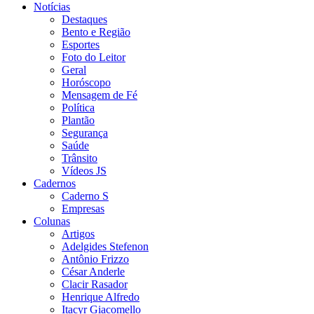
Notícias
Destaques
Bento e Região
Esportes
Foto do Leitor
Geral
Horóscopo
Mensagem de Fé
Política
Plantão
Segurança
Saúde
Trânsito
Vídeos JS
Cadernos
Caderno S
Empresas
Colunas
Artigos
Adelgides Stefenon
Antônio Frizzo
César Anderle
Clacir Rasador
Henrique Alfredo
Itacyr Giacomello