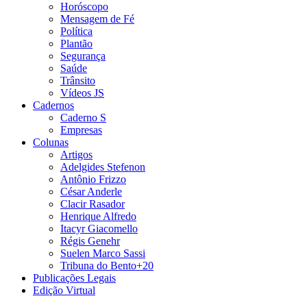
Horóscopo
Mensagem de Fé
Política
Plantão
Segurança
Saúde
Trânsito
Vídeos JS
Cadernos
Caderno S
Empresas
Colunas
Artigos
Adelgides Stefenon
Antônio Frizzo
César Anderle
Clacir Rasador
Henrique Alfredo
Itacyr Giacomello
Régis Genehr
Suelen Marco Sassi
Tribuna do Bento+20
Publicações Legais
Edição Virtual