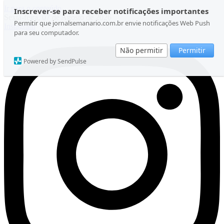
Ir para o conteúdo
Inscrever-se para receber notificações importantes
Sexta-feira, 07 de Agosto de 2026
Permitir que jornalsemanario.com.br envie notificações Web Push
Instagram
para seu computador.
Não permitir
Permitir
Powered by SendPulse