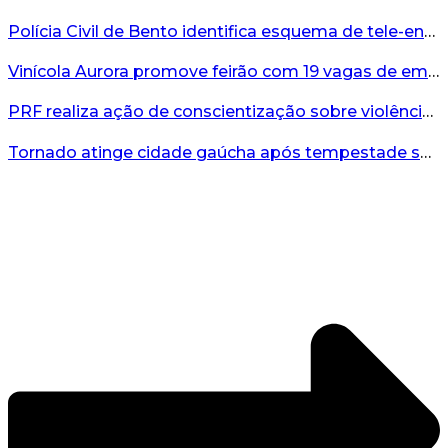
Polícia Civil de Bento identifica esquema de tele-entrega de drogas comandado de dentro de presídio...
Vinícola Aurora promove feirão com 19 vagas de emprego em Bento Gonçalves...
PRF realiza ação de conscientização sobre violência contra a mulher durante o Agosto Lilás...
Tornado atinge cidade gaúcha após tempestade severa...