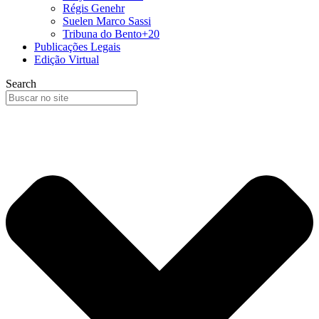
Régis Genehr
Suelen Marco Sassi
Tribuna do Bento+20
Publicações Legais
Edição Virtual
Search