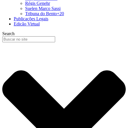
Régis Genehr
Suelen Marco Sassi
Tribuna do Bento+20
Publicações Legais
Edição Virtual
Search