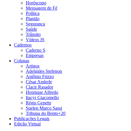
Horóscopo
Mensagem de Fé
Política
Plantão
Segurança
Saúde
Trânsito
Vídeos JS
Cadernos
Caderno S
Empresas
Colunas
Artigos
Adelgides Stefenon
Antônio Frizzo
César Anderle
Clacir Rasador
Henrique Alfredo
Itacyr Giacomello
Régis Genehr
Suelen Marco Sassi
Tribuna do Bento+20
Publicações Legais
Edição Virtual