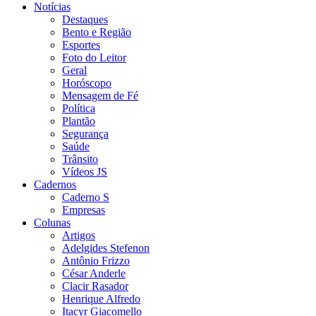
Notícias
Destaques
Bento e Região
Esportes
Foto do Leitor
Geral
Horóscopo
Mensagem de Fé
Política
Plantão
Segurança
Saúde
Trânsito
Vídeos JS
Cadernos
Caderno S
Empresas
Colunas
Artigos
Adelgides Stefenon
Antônio Frizzo
César Anderle
Clacir Rasador
Henrique Alfredo
Itacyr Giacomello