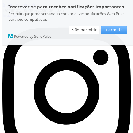
Ir para o conteúdo
Inscrever-se para receber notificações importantes
Domingo, 09 de Agosto de 2026
Permitir que jornalsemanario.com.br envie notificações Web Push
Instagram
para seu computador.
Não permitir
Permitir
Powered by SendPulse