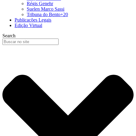
Régis Genehr
Suelen Marco Sassi
Tribuna do Bento+20
Publicações Legais
Edição Virtual
Search