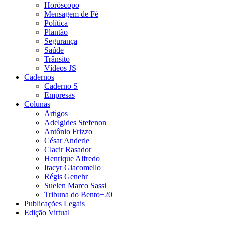
Horóscopo
Mensagem de Fé
Política
Plantão
Segurança
Saúde
Trânsito
Vídeos JS
Cadernos
Caderno S
Empresas
Colunas
Artigos
Adelgides Stefenon
Antônio Frizzo
César Anderle
Clacir Rasador
Henrique Alfredo
Itacyr Giacomello
Régis Genehr
Suelen Marco Sassi
Tribuna do Bento+20
Publicações Legais
Edição Virtual