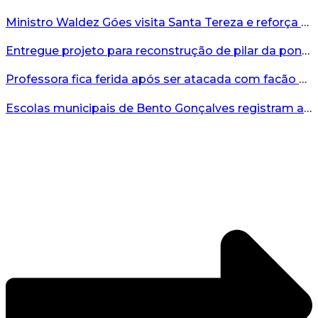
Ministro Waldez Góes visita Santa Tereza e reforça apoio federal à reconstrução do município...
Entregue projeto para reconstrução de pilar da ponte entre Encantado e Muçum...
Professora fica ferida após ser atacada com facão por aluno no interior do RS...
Escolas municipais de Bento Gonçalves registram avanço no IDEB 2025...