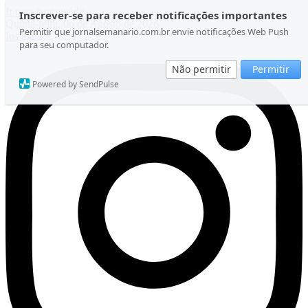
Ir para o conteúdo
Inscrever-se para receber notificações importantes
Quinta-feira, 06 de Agosto de 2026
Permitir que jornalsemanario.com.br envie notificações Web Push
Instagram
para seu computador.
Não permitir
Permitir
Powered by SendPulse