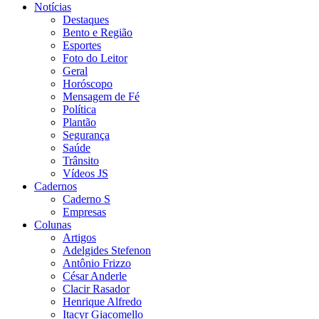
Notícias
Destaques
Bento e Região
Esportes
Foto do Leitor
Geral
Horóscopo
Mensagem de Fé
Política
Plantão
Segurança
Saúde
Trânsito
Vídeos JS
Cadernos
Caderno S
Empresas
Colunas
Artigos
Adelgides Stefenon
Antônio Frizzo
César Anderle
Clacir Rasador
Henrique Alfredo
Itacyr Giacomello