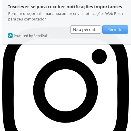
Ir para o conteúdo
Inscrever-se para receber notificações importantes
Quinta-feira, 06 de Agosto de 2026
Permitir que jornalsemanario.com.br envie notificações Web Push
Instagram
para seu computador.
Não permitir
Permitir
Powered by SendPulse