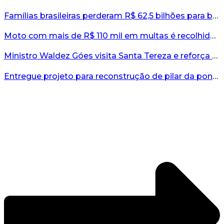
Famílias brasileiras perderam R$ 62,5 bilhões para bets em 2025, diz estudo...
Moto com mais de R$ 110 mil em multas é recolhida no interior do RS...
Ministro Waldez Góes visita Santa Tereza e reforça apoio federal à reconstrução do município...
Entregue projeto para reconstrução de pilar da ponte entre Encantado e Muçum...