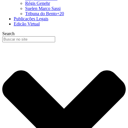
Régis Genehr
Suelen Marco Sassi
Tribuna do Bento+20
Publicações Legais
Edição Virtual
Search