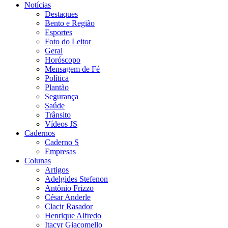
Notícias
Destaques
Bento e Região
Esportes
Foto do Leitor
Geral
Horóscopo
Mensagem de Fé
Política
Plantão
Segurança
Saúde
Trânsito
Vídeos JS
Cadernos
Caderno S
Empresas
Colunas
Artigos
Adelgides Stefenon
Antônio Frizzo
César Anderle
Clacir Rasador
Henrique Alfredo
Itacyr Giacomello