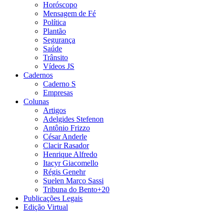
Horóscopo
Mensagem de Fé
Política
Plantão
Segurança
Saúde
Trânsito
Vídeos JS
Cadernos
Caderno S
Empresas
Colunas
Artigos
Adelgides Stefenon
Antônio Frizzo
César Anderle
Clacir Rasador
Henrique Alfredo
Itacyr Giacomello
Régis Genehr
Suelen Marco Sassi
Tribuna do Bento+20
Publicações Legais
Edição Virtual