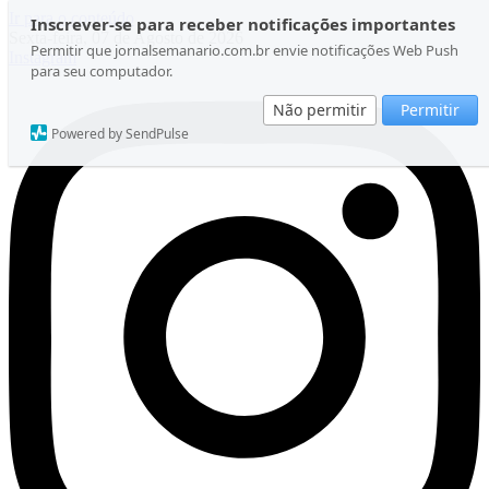
Ir para o conteúdo
Inscrever-se para receber notificações importantes
Sexta-feira, 07 de Agosto de 2026
Permitir que jornalsemanario.com.br envie notificações Web Push
Instagram
para seu computador.
Não permitir
Permitir
Powered by SendPulse