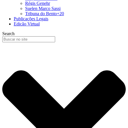
Régis Genehr
Suelen Marco Sassi
Tribuna do Bento+20
Publicações Legais
Edição Virtual
Search