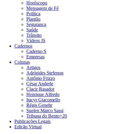
Horóscopo
Mensagem de Fé
Política
Plantão
Segurança
Saúde
Trânsito
Vídeos JS
Cadernos
Caderno S
Empresas
Colunas
Artigos
Adelgides Stefenon
Antônio Frizzo
César Anderle
Clacir Rasador
Henrique Alfredo
Itacyr Giacomello
Régis Genehr
Suelen Marco Sassi
Tribuna do Bento+20
Publicações Legais
Edição Virtual