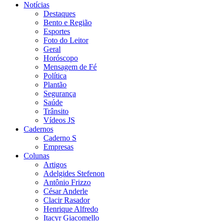
Notícias
Destaques
Bento e Região
Esportes
Foto do Leitor
Geral
Horóscopo
Mensagem de Fé
Política
Plantão
Segurança
Saúde
Trânsito
Vídeos JS
Cadernos
Caderno S
Empresas
Colunas
Artigos
Adelgides Stefenon
Antônio Frizzo
César Anderle
Clacir Rasador
Henrique Alfredo
Itacyr Giacomello