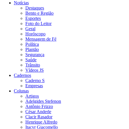
Notícias
Destaques
Bento e Região
Esportes
Foto do Leitor
Geral
Horóscopo
Mensagem de Fé
Política
Plantão
Segurança
Saúde
Trânsito
Vídeos JS
Cadernos
Caderno S
Empresas
Colunas
Artigos
Adelgides Stefenon
Antônio Frizzo
César Anderle
Clacir Rasador
Henrique Alfredo
Itacyr Giacomello