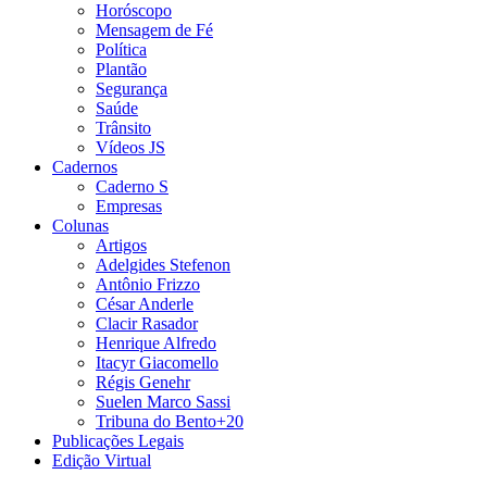
Horóscopo
Mensagem de Fé
Política
Plantão
Segurança
Saúde
Trânsito
Vídeos JS
Cadernos
Caderno S
Empresas
Colunas
Artigos
Adelgides Stefenon
Antônio Frizzo
César Anderle
Clacir Rasador
Henrique Alfredo
Itacyr Giacomello
Régis Genehr
Suelen Marco Sassi
Tribuna do Bento+20
Publicações Legais
Edição Virtual