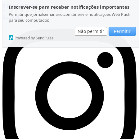
Ir para o conteúdo
Inscrever-se para receber notificações importantes
Sábado, 08 de Agosto de 2026
Permitir que jornalsemanario.com.br envie notificações Web Push
Instagram
para seu computador.
Não permitir
Permitir
Powered by SendPulse