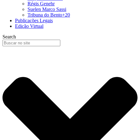
Régis Genehr
Suelen Marco Sassi
Tribuna do Bento+20
Publicações Legais
Edição Virtual
Search