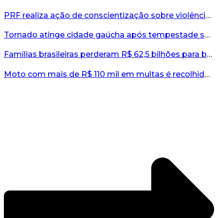
PRF realiza ação de conscientização sobre violência contra a mulher durante o Agosto Lilás...
Tornado atinge cidade gaúcha após tempestade severa...
Famílias brasileiras perderam R$ 62,5 bilhões para bets em 2025, diz estudo...
Moto com mais de R$ 110 mil em multas é recolhida no interior do RS...