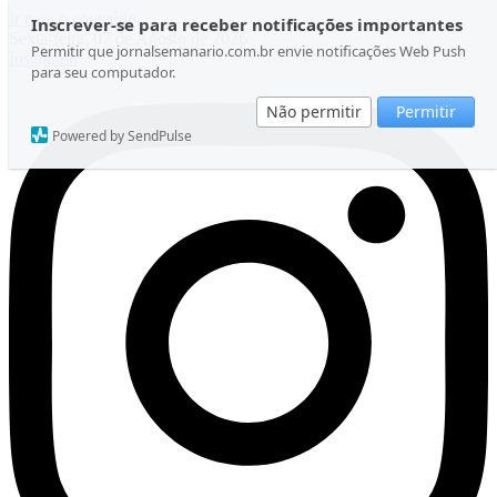
Ir para o conteúdo
Inscrever-se para receber notificações importantes
Sexta-feira, 07 de Agosto de 2026
Permitir que jornalsemanario.com.br envie notificações Web Push
Instagram
para seu computador.
Não permitir
Permitir
Powered by SendPulse