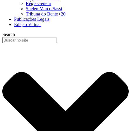
Régis Genehr
Suelen Marco Sassi
Tribuna do Bento+20
Publicações Legais
Edição Virtual
Search