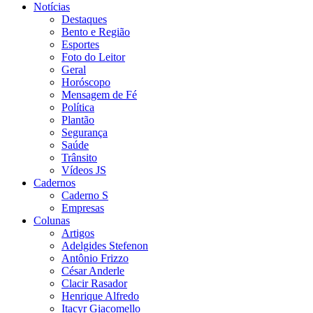
Notícias
Destaques
Bento e Região
Esportes
Foto do Leitor
Geral
Horóscopo
Mensagem de Fé
Política
Plantão
Segurança
Saúde
Trânsito
Vídeos JS
Cadernos
Caderno S
Empresas
Colunas
Artigos
Adelgides Stefenon
Antônio Frizzo
César Anderle
Clacir Rasador
Henrique Alfredo
Itacyr Giacomello