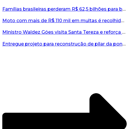
Famílias brasileiras perderam R$ 62,5 bilhões para bets em 2025, diz estudo...
Moto com mais de R$ 110 mil em multas é recolhida no interior do RS...
Ministro Waldez Góes visita Santa Tereza e reforça apoio federal à reconstrução do município...
Entregue projeto para reconstrução de pilar da ponte entre Encantado e Muçum...