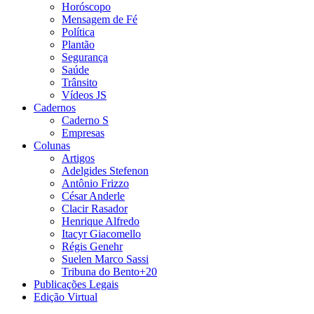
Horóscopo
Mensagem de Fé
Política
Plantão
Segurança
Saúde
Trânsito
Vídeos JS
Cadernos
Caderno S
Empresas
Colunas
Artigos
Adelgides Stefenon
Antônio Frizzo
César Anderle
Clacir Rasador
Henrique Alfredo
Itacyr Giacomello
Régis Genehr
Suelen Marco Sassi
Tribuna do Bento+20
Publicações Legais
Edição Virtual