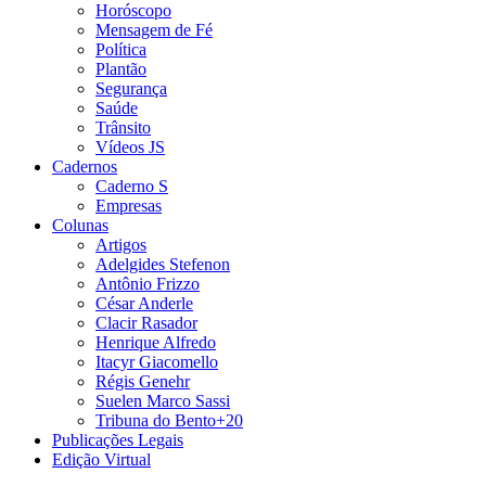
Horóscopo
Mensagem de Fé
Política
Plantão
Segurança
Saúde
Trânsito
Vídeos JS
Cadernos
Caderno S
Empresas
Colunas
Artigos
Adelgides Stefenon
Antônio Frizzo
César Anderle
Clacir Rasador
Henrique Alfredo
Itacyr Giacomello
Régis Genehr
Suelen Marco Sassi
Tribuna do Bento+20
Publicações Legais
Edição Virtual