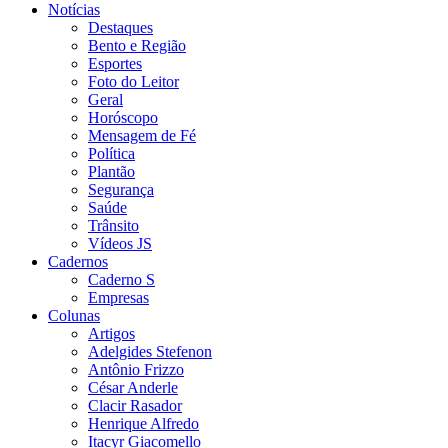
Notícias
Destaques
Bento e Região
Esportes
Foto do Leitor
Geral
Horóscopo
Mensagem de Fé
Política
Plantão
Segurança
Saúde
Trânsito
Vídeos JS
Cadernos
Caderno S
Empresas
Colunas
Artigos
Adelgides Stefenon
Antônio Frizzo
César Anderle
Clacir Rasador
Henrique Alfredo
Itacyr Giacomello