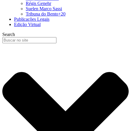
Régis Genehr
Suelen Marco Sassi
Tribuna do Bento+20
Publicações Legais
Edição Virtual
Search