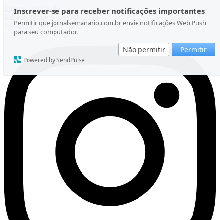
Ir para o conteúdo
Inscrever-se para receber notificações importantes
Sábado, 08 de Agosto de 2026
Permitir que jornalsemanario.com.br envie notificações Web Push
Instagram
para seu computador.
Não permitir
Permitir
Powered by SendPulse