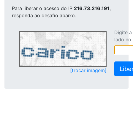
Para liberar o acesso
do IP
216.73.216.191
,
responda ao desafio abaixo.
Digite 
lado no
[trocar imagem]