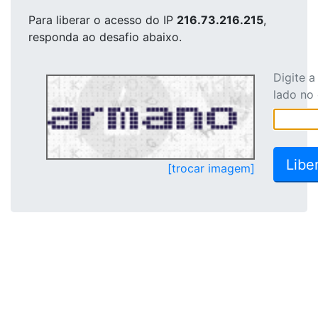
Para liberar o acesso
do IP
216.73.216.215
,
responda ao desafio abaixo.
Digite 
lado no
[trocar imagem]