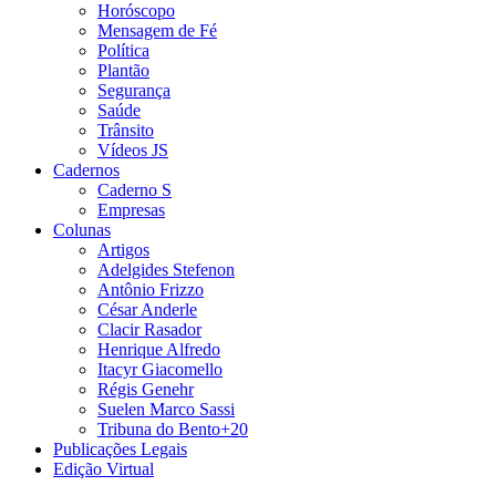
Horóscopo
Mensagem de Fé
Política
Plantão
Segurança
Saúde
Trânsito
Vídeos JS
Cadernos
Caderno S
Empresas
Colunas
Artigos
Adelgides Stefenon
Antônio Frizzo
César Anderle
Clacir Rasador
Henrique Alfredo
Itacyr Giacomello
Régis Genehr
Suelen Marco Sassi
Tribuna do Bento+20
Publicações Legais
Edição Virtual