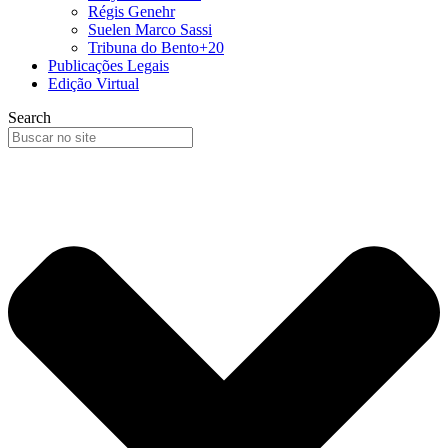
Régis Genehr
Suelen Marco Sassi
Tribuna do Bento+20
Publicações Legais
Edição Virtual
Search