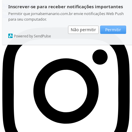
Ir para o conteúdo
Inscrever-se para receber notificações importantes
Segunda-feira, 10 de Agosto de 2026
Permitir que jornalsemanario.com.br envie notificações Web Push
Instagram
para seu computador.
Não permitir
Permitir
Powered by SendPulse