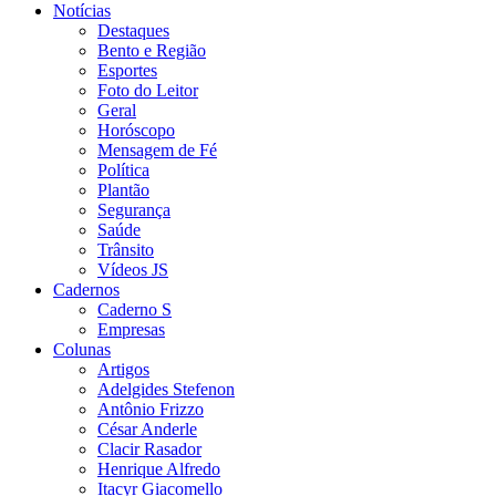
Notícias
Destaques
Bento e Região
Esportes
Foto do Leitor
Geral
Horóscopo
Mensagem de Fé
Política
Plantão
Segurança
Saúde
Trânsito
Vídeos JS
Cadernos
Caderno S
Empresas
Colunas
Artigos
Adelgides Stefenon
Antônio Frizzo
César Anderle
Clacir Rasador
Henrique Alfredo
Itacyr Giacomello