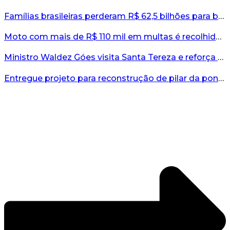
Famílias brasileiras perderam R$ 62,5 bilhões para bets em 2025, diz estudo...
Moto com mais de R$ 110 mil em multas é recolhida no interior do RS...
Ministro Waldez Góes visita Santa Tereza e reforça apoio federal à reconstrução do município...
Entregue projeto para reconstrução de pilar da ponte entre Encantado e Muçum...