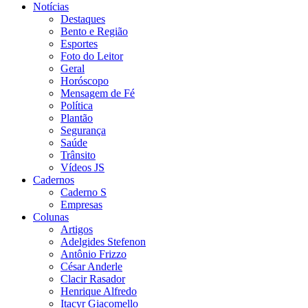
Notícias
Destaques
Bento e Região
Esportes
Foto do Leitor
Geral
Horóscopo
Mensagem de Fé
Política
Plantão
Segurança
Saúde
Trânsito
Vídeos JS
Cadernos
Caderno S
Empresas
Colunas
Artigos
Adelgides Stefenon
Antônio Frizzo
César Anderle
Clacir Rasador
Henrique Alfredo
Itacyr Giacomello