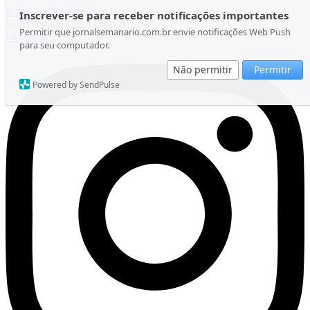
Ir para o conteúdo
Inscrever-se para receber notificações importantes
Sexta-feira, 07 de Agosto de 2026
Permitir que jornalsemanario.com.br envie notificações Web Push
Instagram
para seu computador.
Não permitir
Permitir
Powered by SendPulse