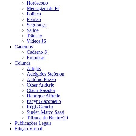
Horóscopo
Mensagem de Fé
Política
Plantão
Segurança
Saúde
Trânsito
Vídeos JS
Cadernos
Caderno S
Empresas
Colunas
Artigos
Adelgides Stefenon
Antônio Frizzo
César Anderle
Clacir Rasador
Henrique Alfredo
Itacyr Giacomello
Régis Genehr
Suelen Marco Sassi
Tribuna do Bento+20
Publicações Legais
Edição Virtual