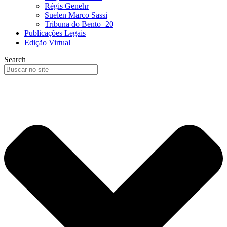
Régis Genehr
Suelen Marco Sassi
Tribuna do Bento+20
Publicações Legais
Edição Virtual
Search