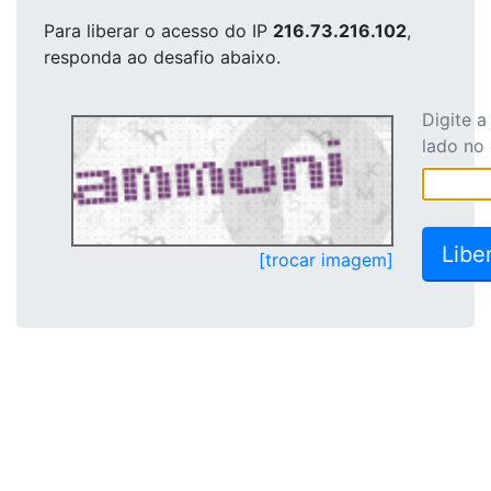
Para liberar o acesso
do IP
216.73.216.102
,
responda ao desafio abaixo.
Digite 
lado no
[trocar imagem]