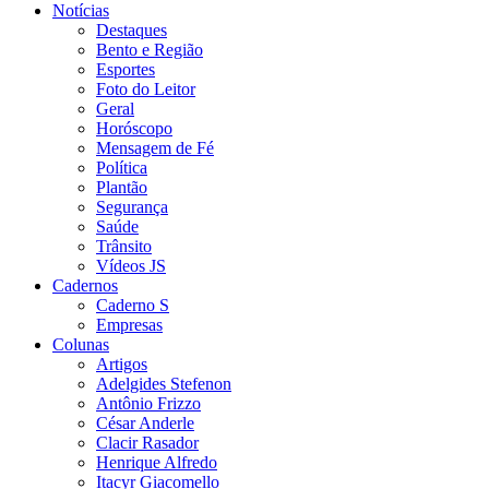
Notícias
Destaques
Bento e Região
Esportes
Foto do Leitor
Geral
Horóscopo
Mensagem de Fé
Política
Plantão
Segurança
Saúde
Trânsito
Vídeos JS
Cadernos
Caderno S
Empresas
Colunas
Artigos
Adelgides Stefenon
Antônio Frizzo
César Anderle
Clacir Rasador
Henrique Alfredo
Itacyr Giacomello