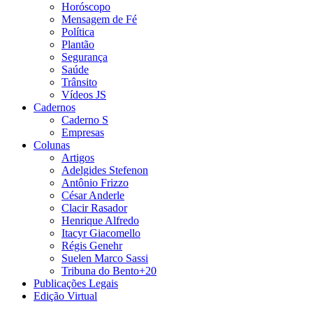
Horóscopo
Mensagem de Fé
Política
Plantão
Segurança
Saúde
Trânsito
Vídeos JS
Cadernos
Caderno S
Empresas
Colunas
Artigos
Adelgides Stefenon
Antônio Frizzo
César Anderle
Clacir Rasador
Henrique Alfredo
Itacyr Giacomello
Régis Genehr
Suelen Marco Sassi
Tribuna do Bento+20
Publicações Legais
Edição Virtual