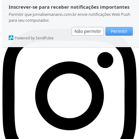
Ir para o conteúdo
Inscrever-se para receber notificações importantes
Sexta-feira, 07 de Agosto de 2026
Permitir que jornalsemanario.com.br envie notificações Web Push
Instagram
para seu computador.
Não permitir
Permitir
Powered by SendPulse