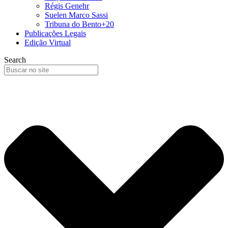
Régis Genehr
Suelen Marco Sassi
Tribuna do Bento+20
Publicações Legais
Edição Virtual
Search