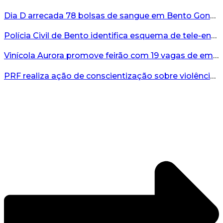
Dia D arrecada 78 bolsas de sangue em Bento Gonçalves...
Polícia Civil de Bento identifica esquema de tele-entrega de drogas comandado de dentro de presídio...
Vinícola Aurora promove feirão com 19 vagas de emprego em Bento Gonçalves...
PRF realiza ação de conscientização sobre violência contra a mulher durante o Agosto Lilás...