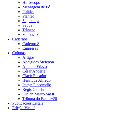
Horóscopo
Mensagem de Fé
Política
Plantão
Segurança
Saúde
Trânsito
Vídeos JS
Cadernos
Caderno S
Empresas
Colunas
Artigos
Adelgides Stefenon
Antônio Frizzo
César Anderle
Clacir Rasador
Henrique Alfredo
Itacyr Giacomello
Régis Genehr
Suelen Marco Sassi
Tribuna do Bento+20
Publicações Legais
Edição Virtual