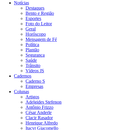
Notícias
Destaques
Bento e Região
Esportes
Foto do Leitor
Geral
Horóscopo
Mensagem de Fé
Política
Plantão
Segurança
Saúde
Trânsito
Vídeos JS
Cadernos
Caderno S
Empresas
Colunas
Artigos
Adelgides Stefenon
Antônio Frizzo
César Anderle
Clacir Rasador
Henrique Alfredo
Itacyr Giacomello