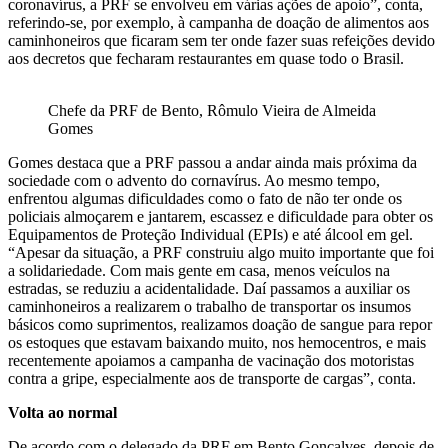
coronavírus, a PRF se envolveu em várias ações de apoio”, conta,
referindo-se, por exemplo, à campanha de doação de alimentos aos
caminhoneiros que ficaram sem ter onde fazer suas refeições devido
aos decretos que fecharam restaurantes em quase todo o Brasil.
Chefe da PRF de Bento, Rômulo Vieira de Almeida
Gomes
Gomes destaca que a PRF passou a andar ainda mais próxima da
sociedade com o advento do cornavírus. Ao mesmo tempo,
enfrentou algumas dificuldades como o fato de não ter onde os
policiais almoçarem e jantarem, escassez e dificuldade para obter os
Equipamentos de Proteção Individual (EPIs) e até álcool em gel.
“Apesar da situação, a PRF construiu algo muito importante que foi
a solidariedade. Com mais gente em casa, menos veículos na
estradas, se reduziu a acidentalidade. Daí passamos a auxiliar os
caminhoneiros a realizarem o trabalho de transportar os insumos
básicos como suprimentos, realizamos doação de sangue para repor
os estoques que estavam baixando muito, nos hemocentros, e mais
recentemente apoiamos a campanha de vacinação dos motoristas
contra a gripe, especialmente aos de transporte de cargas”, conta.
Volta ao normal
De acordo com o delegado da PRF em Bento Gonçalves, depois de