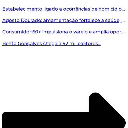
Estabelecimento ligado a ocorrências de homicídio é interditado durante fiscalização em Bento...
Agosto Dourado: amamentação fortalece a saúde, o desenvolvimento e os vínculos...
Consumidor 60+ impulsiona o varejo e amplia oportunidades para o comércio ...
Bento Gonçalves chega a 92 mil eleitores...