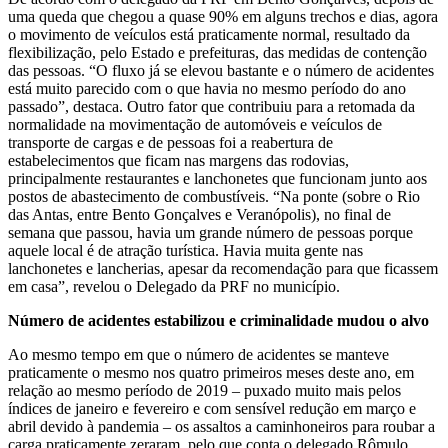
uma queda que chegou a quase 90% em alguns trechos e dias, agora
o movimento de veículos está praticamente normal, resultado da
flexibilização, pelo Estado e prefeituras, das medidas de contenção
das pessoas. “O fluxo já se elevou bastante e o número de acidentes
está muito parecido com o que havia no mesmo período do ano
passado”, destaca. Outro fator que contribuiu para a retomada da
normalidade na movimentação de automóveis e veículos de
transporte de cargas e de pessoas foi a reabertura de
estabelecimentos que ficam nas margens das rodovias,
principalmente restaurantes e lanchonetes que funcionam junto aos
postos de abastecimento de combustíveis. “Na ponte (sobre o Rio
das Antas, entre Bento Gonçalves e Veranópolis), no final de
semana que passou, havia um grande número de pessoas porque
aquele local é de atração turística. Havia muita gente nas
lanchonetes e lancherias, apesar da recomendação para que ficassem
em casa”, revelou o Delegado da PRF no município.
Número de acidentes estabilizou e criminalidade mudou o alvo
Ao mesmo tempo em que o número de acidentes se manteve
praticamente o mesmo nos quatro primeiros meses deste ano, em
relação ao mesmo período de 2019 – puxado muito mais pelos
índices de janeiro e fevereiro e com sensível redução em março e
abril devido à pandemia – os assaltos a caminhoneiros para roubar a
carga praticamente zeraram, pelo que conta o delegado Rômulo