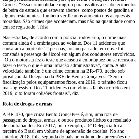
Gomes. “Essa criminalidade migrou para assaltos a estabelecimentos
de beira de estrada que estavam abertos, como postos de gasolina e
alguns restaurantes. Também verificamos aumento nos ataques às
moradias. São crimes que aconteciam, mas não na quantidade como
tem se registrado”, frisa.
Nas estradas, de acordo com o policial rodoviário, o crime mais
comum ainda é a embriaguez ao volante. Dos 11 acidentes que
causaram a morte de 12 pessoas, no ano passado, em nove foi
constada a presença de álcool em algum dos condutores envolvidos.
“Ou o motorista fez o teste que acusou a embriaguez ou se recusou a
fazer o teste, o que é uma infração administrativa”, conta. A alta
velocidade também é um crime comum na BR-470, trecho sob
jurisdição da Delegacia da PRF de Bento Gonçalves. “Sem a
fiscalização pelos equipamentos fixos, em 2019, o trânsito ficou
mais agressivo. Dos 11 acidentes com vítimas fatais ocorridos em
2019, oito foram colisões frontais”, diz.
Rota de drogas e armas
A BR-470, que cruza Bento Gonçalves é, sim, uma rota de
passagem de drogas, armas, e outros produtos ilícitos ou resultado
de contrabandos. Em 2017, por exemplo, a 6ª Delegacia foi a
terceira do Brasil em volume de apreensão de cocaína. No ano
anterior, 2018, foi a segunda do país no volume de apreensões de