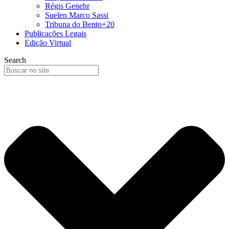
Régis Genehr
Suelen Marco Sassi
Tribuna do Bento+20
Publicações Legais
Edição Virtual
Search