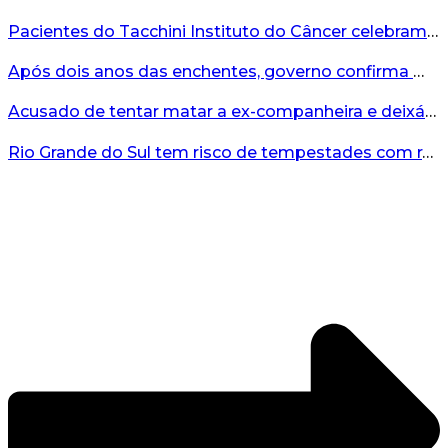
Pacientes do Tacchini Instituto do Câncer celebram Dia dos Pais com cuidado e relaxamento...
Após dois anos das enchentes, governo confirma mais de R$19 milhões para nova ponte no Vale do Taquari...
Acusado de tentar matar a ex-companheira e deixá-la paraplégica é condenado na Serra Gaúcha...
Rio Grande do Sul tem risco de tempestades com rajadas de ventos nos próximos dias...