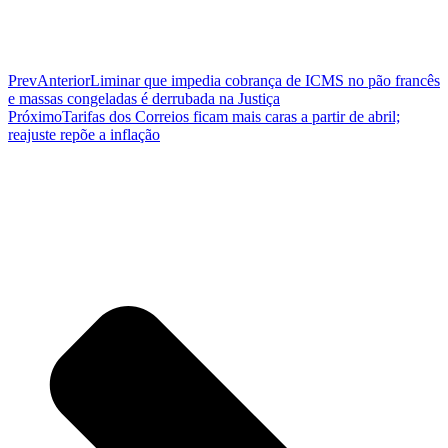
Prev
Anterior
Liminar que impedia cobrança de ICMS no pão francês
e massas congeladas é derrubada na Justiça
Próximo
Tarifas dos Correios ficam mais caras a partir de abril;
reajuste repõe a inflação