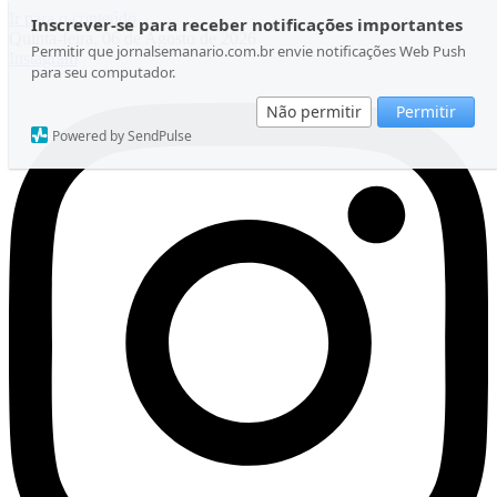
Ir para o conteúdo
Inscrever-se para receber notificações importantes
Quinta-feira, 06 de Agosto de 2026
Permitir que jornalsemanario.com.br envie notificações Web Push
Instagram
para seu computador.
Não permitir
Permitir
Powered by SendPulse