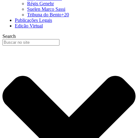
Régis Genehr
Suelen Marco Sassi
Tribuna do Bento+20
Publicações Legais
Edição Virtual
Search