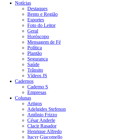
Notícias
Destaques
Bento e Região
Esportes
Foto do Leitor
Geral
Horóscopo
Mensagem de Fé
Política
Plantão
Segurança
Saúde
Trânsito
Vídeos JS
Cadernos
Caderno S
Empresas
Colunas
Artigos
Adelgides Stefenon
Antônio Frizzo
César Anderle
Clacir Rasador
Henrique Alfredo
Itacyr Giacomello