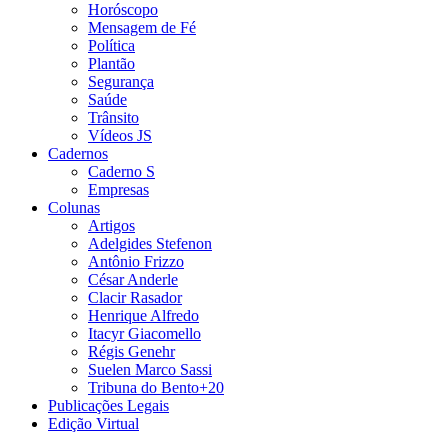
Horóscopo
Mensagem de Fé
Política
Plantão
Segurança
Saúde
Trânsito
Vídeos JS
Cadernos
Caderno S
Empresas
Colunas
Artigos
Adelgides Stefenon
Antônio Frizzo
César Anderle
Clacir Rasador
Henrique Alfredo
Itacyr Giacomello
Régis Genehr
Suelen Marco Sassi
Tribuna do Bento+20
Publicações Legais
Edição Virtual