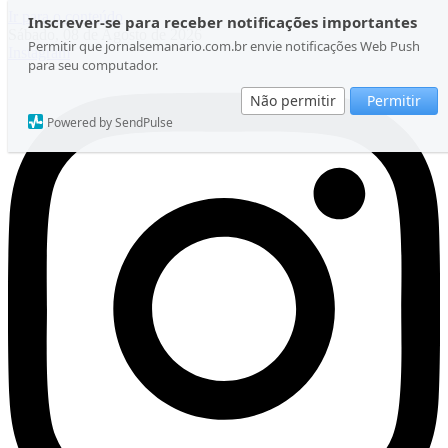
Ir para o conteúdo
Inscrever-se para receber notificações importantes
Sábado, 08 de Agosto de 2026
Permitir que jornalsemanario.com.br envie notificações Web Push
Instagram
para seu computador.
Não permitir
Permitir
Powered by SendPulse