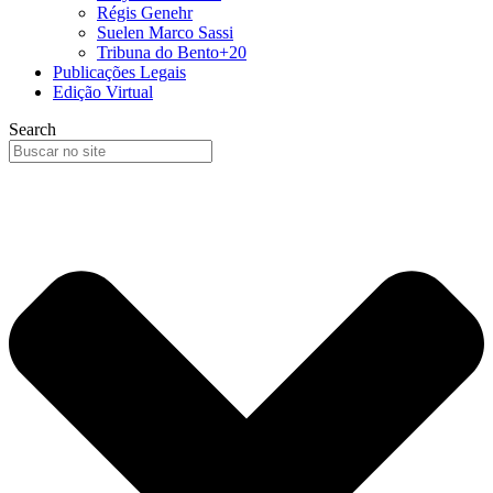
Régis Genehr
Suelen Marco Sassi
Tribuna do Bento+20
Publicações Legais
Edição Virtual
Search