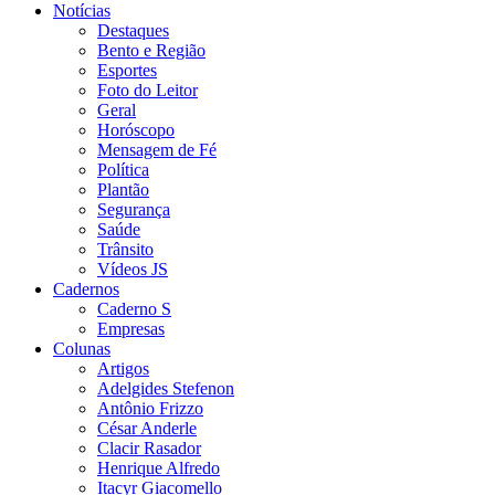
Notícias
Destaques
Bento e Região
Esportes
Foto do Leitor
Geral
Horóscopo
Mensagem de Fé
Política
Plantão
Segurança
Saúde
Trânsito
Vídeos JS
Cadernos
Caderno S
Empresas
Colunas
Artigos
Adelgides Stefenon
Antônio Frizzo
César Anderle
Clacir Rasador
Henrique Alfredo
Itacyr Giacomello