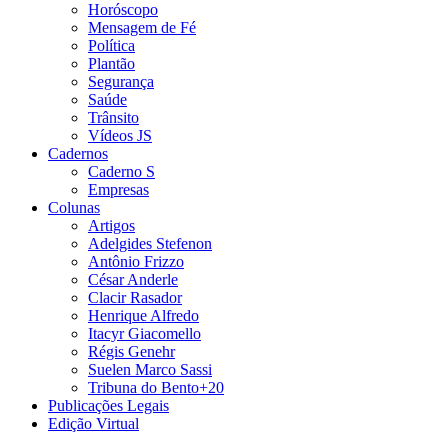
Horóscopo
Mensagem de Fé
Política
Plantão
Segurança
Saúde
Trânsito
Vídeos JS
Cadernos
Caderno S
Empresas
Colunas
Artigos
Adelgides Stefenon
Antônio Frizzo
César Anderle
Clacir Rasador
Henrique Alfredo
Itacyr Giacomello
Régis Genehr
Suelen Marco Sassi
Tribuna do Bento+20
Publicações Legais
Edição Virtual