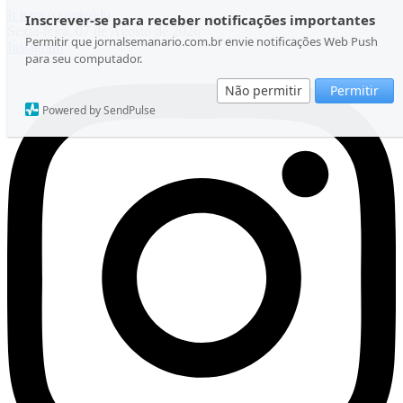
Ir para o conteúdo
Inscrever-se para receber notificações importantes
Sexta-feira, 07 de Agosto de 2026
Permitir que jornalsemanario.com.br envie notificações Web Push
Instagram
para seu computador.
Não permitir
Permitir
Powered by SendPulse