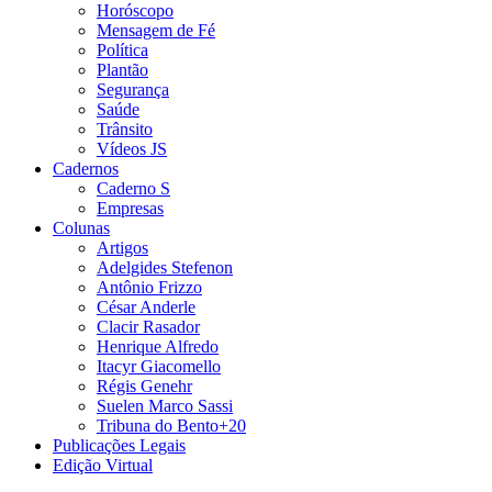
Horóscopo
Mensagem de Fé
Política
Plantão
Segurança
Saúde
Trânsito
Vídeos JS
Cadernos
Caderno S
Empresas
Colunas
Artigos
Adelgides Stefenon
Antônio Frizzo
César Anderle
Clacir Rasador
Henrique Alfredo
Itacyr Giacomello
Régis Genehr
Suelen Marco Sassi
Tribuna do Bento+20
Publicações Legais
Edição Virtual