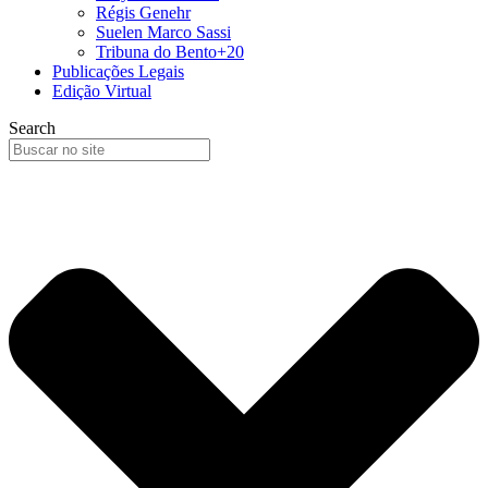
Régis Genehr
Suelen Marco Sassi
Tribuna do Bento+20
Publicações Legais
Edição Virtual
Search