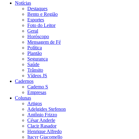
Notícias
Destaques
Bento e Região
Esportes
Foto do Leitor
Geral
Horóscopo
Mensagem de Fé
Política
Plantão
Segurança
Saúde
Trânsito
Vídeos JS
Cadernos
Caderno S
Empresas
Colunas
Artigos
Adelgides Stefenon
Antônio Frizzo
César Anderle
Clacir Rasador
Henrique Alfredo
Itacyr Giacomello