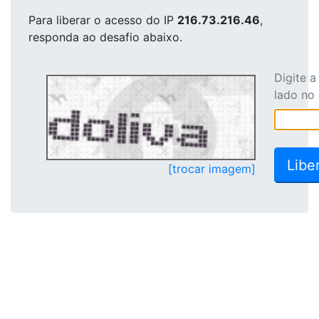
Para liberar o acesso
do IP
216.73.216.46
,
responda ao desafio abaixo.
Digite 
lado no
[trocar imagem]