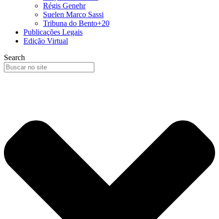
Régis Genehr
Suelen Marco Sassi
Tribuna do Bento+20
Publicações Legais
Edição Virtual
Search