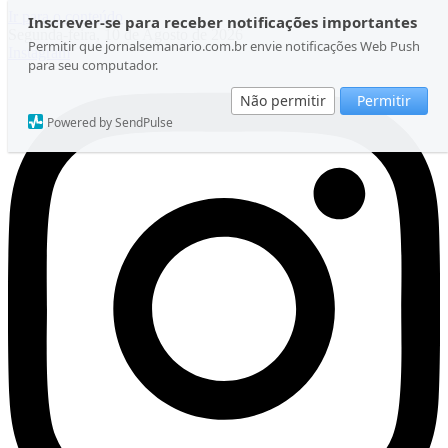
Ir para o conteúdo
Inscrever-se para receber notificações importantes
Segunda-feira, 10 de Agosto de 2026
Permitir que jornalsemanario.com.br envie notificações Web Push
Instagram
para seu computador.
Não permitir
Permitir
Powered by SendPulse