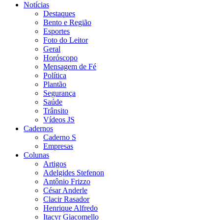
Notícias
Destaques
Bento e Região
Esportes
Foto do Leitor
Geral
Horóscopo
Mensagem de Fé
Política
Plantão
Segurança
Saúde
Trânsito
Vídeos JS
Cadernos
Caderno S
Empresas
Colunas
Artigos
Adelgides Stefenon
Antônio Frizzo
César Anderle
Clacir Rasador
Henrique Alfredo
Itacyr Giacomello