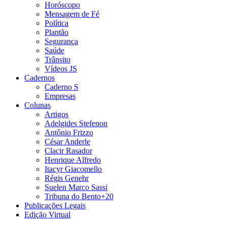
Horóscopo
Mensagem de Fé
Política
Plantão
Segurança
Saúde
Trânsito
Vídeos JS
Cadernos
Caderno S
Empresas
Colunas
Artigos
Adelgides Stefenon
Antônio Frizzo
César Anderle
Clacir Rasador
Henrique Alfredo
Itacyr Giacomello
Régis Genehr
Suelen Marco Sassi
Tribuna do Bento+20
Publicações Legais
Edição Virtual