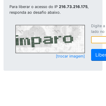
Para liberar o acesso
do IP
216.73.216.175
,
responda ao desafio abaixo.
Digite 
lado no
[trocar imagem]