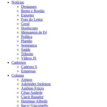
Notícias
Destaques
Bento e Região
Esportes
Foto do Leitor
Geral
Horóscopo
Mensagem de Fé
Política
Plantão
Segurança
Saúde
Trânsito
Vídeos JS
Cadernos
Caderno S
Empresas
Colunas
Artigos
Adelgides Stefenon
Antônio Frizzo
César Anderle
Clacir Rasador
Henrique Alfredo
Itacyr Giacomello