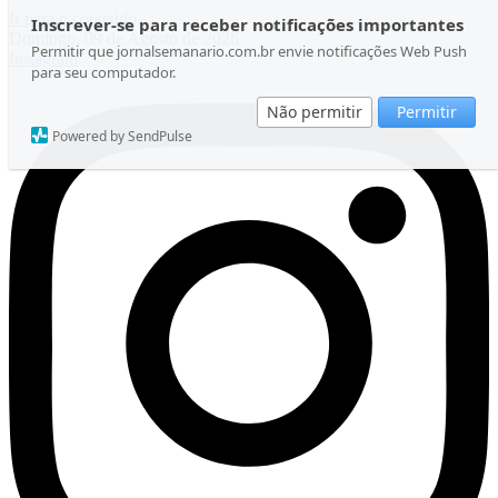
Ir para o conteúdo
Inscrever-se para receber notificações importantes
Domingo, 09 de Agosto de 2026
Permitir que jornalsemanario.com.br envie notificações Web Push
Instagram
para seu computador.
Não permitir
Permitir
Powered by SendPulse