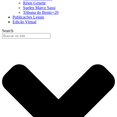
Régis Genehr
Suelen Marco Sassi
Tribuna do Bento+20
Publicações Legais
Edição Virtual
Search