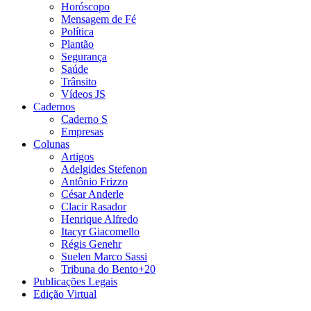
Horóscopo
Mensagem de Fé
Política
Plantão
Segurança
Saúde
Trânsito
Vídeos JS
Cadernos
Caderno S
Empresas
Colunas
Artigos
Adelgides Stefenon
Antônio Frizzo
César Anderle
Clacir Rasador
Henrique Alfredo
Itacyr Giacomello
Régis Genehr
Suelen Marco Sassi
Tribuna do Bento+20
Publicações Legais
Edição Virtual