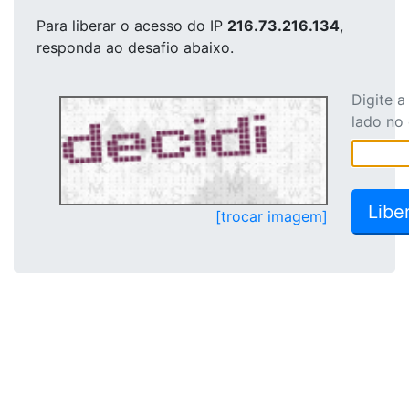
Para liberar o acesso
do IP
216.73.216.134
,
responda ao desafio abaixo.
Digite 
lado no
[trocar imagem]