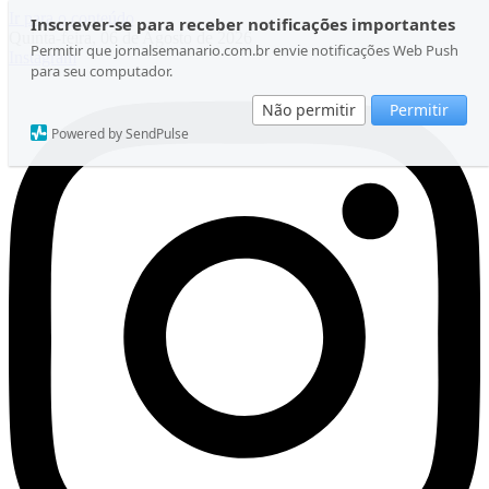
Ir para o conteúdo
Inscrever-se para receber notificações importantes
Quinta-feira, 06 de Agosto de 2026
Permitir que jornalsemanario.com.br envie notificações Web Push
Instagram
para seu computador.
Não permitir
Permitir
Powered by SendPulse