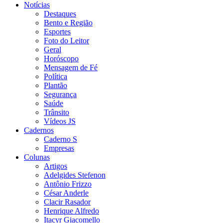
Notícias
Destaques
Bento e Região
Esportes
Foto do Leitor
Geral
Horóscopo
Mensagem de Fé
Política
Plantão
Segurança
Saúde
Trânsito
Vídeos JS
Cadernos
Caderno S
Empresas
Colunas
Artigos
Adelgides Stefenon
Antônio Frizzo
César Anderle
Clacir Rasador
Henrique Alfredo
Itacyr Giacomello