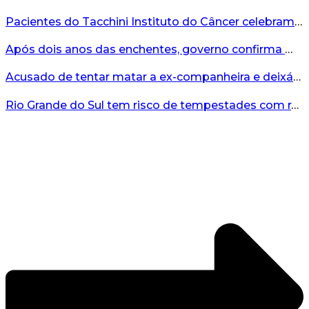
Pacientes do Tacchini Instituto do Câncer celebram Dia dos Pais com cuidado e relaxamento...
Após dois anos das enchentes, governo confirma mais de R$19 milhões para nova ponte no Vale do Taquari...
Acusado de tentar matar a ex-companheira e deixá-la paraplégica é condenado na Serra Gaúcha...
Rio Grande do Sul tem risco de tempestades com rajadas de ventos nos próximos dias...