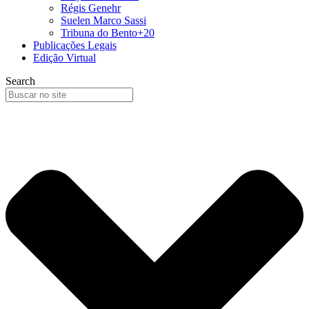
Régis Genehr
Suelen Marco Sassi
Tribuna do Bento+20
Publicações Legais
Edição Virtual
Search