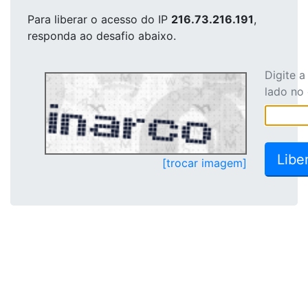
Para liberar o acesso
do IP
216.73.216.191
,
responda ao desafio abaixo.
Digite 
lado no
[trocar imagem]