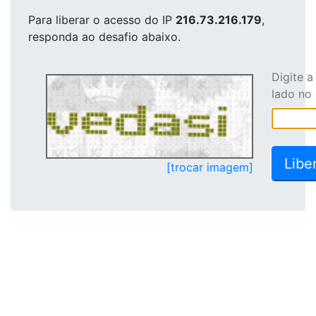
Para liberar o acesso
do IP
216.73.216.179
,
responda ao desafio abaixo.
Digite 
lado no
[trocar imagem]