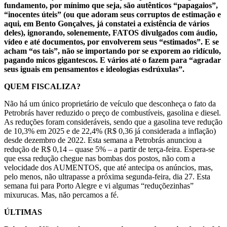
fundamento, por mínimo que seja, são autênticos “papagaios”,
“inocentes úteis” (ou que adoram seus corruptos de estimação e
aqui, em Bento Gonçalves, já constatei a existência de vários
deles), ignorando, solenemente, FATOS divulgados com áudio,
vídeo e até documentos, por envolverem seus “estimados”. E se
acham “os tais”, não se importando por se exporem ao ridículo,
pagando micos gigantescos. E vários até o fazem para “agradar
seus iguais em pensamentos e ideologias esdrúxulas”.
QUEM FISCALIZA?
Não há um único proprietário de veículo que desconheça o fato da
Petrobrás haver reduzido o preço de combustíveis, gasolina e diesel.
As reduções foram consideráveis, sendo que a gasolina teve redução
de 10,3% em 2025 e de 22,4% (R$ 0,36 já considerada a inflação)
desde dezembro de 2022. Esta semana a Petrobrás anunciou a
redução de R$ 0,14 – quase 5% – a partir de terça-feira. Espera-se
que essa redução chegue nas bombas dos postos, não com a
velocidade dos AUMENTOS, que até antecipa os anúncios, mas,
pelo menos, não ultrapasse a próxima segunda-feira, dia 27. Esta
semana fui para Porto Alegre e vi algumas “reduçõezinhas”
mixurucas. Mas, não percamos a fé.
ÚLTIMAS