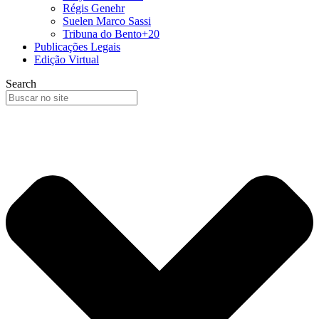
Régis Genehr
Suelen Marco Sassi
Tribuna do Bento+20
Publicações Legais
Edição Virtual
Search