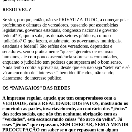
RESOLVEU?
Se sim, por que, então, não se PRIVATIZA TUDO, a começar pelas
prefeituras e câmaras de vereadores, passando por assembleias
legislativas, governos estaduais, congresso nacional e governo
federal? E, quem sabe, os demais setores públicos, como o
judiciário? O que fazem, atualmente, os governantes municipais,
estaduais e federal? São reféns dos vereadores, deputados e
senadores, sendo praticamente “quase” gerentes de recursos
humanos, até com pouco ascendência sobre seus comandados,
enquanto o judiciário tem poderes que superam até o bom senso.
Nada tenho contra a privataria, desde que ela não seja “seletiva” e só
vá ao encontro de “interésses” bem identificados, não sendo,
claramente, de interesse público.
OS “PAPAGAIOS” DAS REDES
A imprensa regular, aquela que tem compromissos com a
VERDADE, com a REALIDADE DOS FATOS, mostrando-os
e ouvindo as partes, invariavelmente, ao contrário dos “jênios”
das redes sociais, que não têm nenhuma obrigação com as
“verdades”, está escancarando coisas “do arco da velha”. Já
esses “jênios” que repassam, SEM CHECAR, SEM A MENOR
PREOCUPAÇÃO em saber se o que repassam tem algum