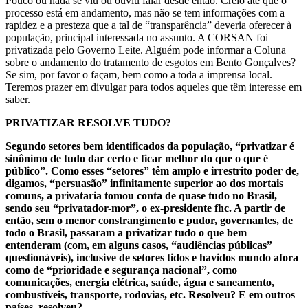
Pouco ou nada se viu ou ouviu falar desde então. Creio até que o
processo está em andamento, mas não se tem informações com a
rapidez e a presteza que a tal de “transparência” deveria oferecer à
população, principal interessada no assunto. A CORSAN foi
privatizada pelo Governo Leite. Alguém pode informar a Coluna
sobre o andamento do tratamento de esgotos em Bento Gonçalves?
Se sim, por favor o façam, bem como a toda a imprensa local.
Teremos prazer em divulgar para todos aqueles que têm interesse em
saber.
PRIVATIZAR RESOLVE TUDO?
Segundo setores bem identificados da população, “privatizar é
sinônimo de tudo dar certo e ficar melhor do que o que é
público”. Como esses “setores” têm amplo e irrestrito poder de,
digamos, “persuasão” infinitamente superior ao dos mortais
comuns, a privataria tomou conta de quase tudo no Brasil,
sendo seu “privatador-mor”, o ex-presidente fhc. A partir de
então, sem o menor constrangimento e pudor, governantes, de
todo o Brasil, passaram a privatizar tudo o que bem
entenderam (com, em alguns casos, “audiências públicas”
questionáveis), inclusive de setores tidos e havidos mundo afora
como de “prioridade e segurança nacional”, como
comunicações, energia elétrica, saúde, água e saneamento,
combustíveis, transporte, rodovias, etc. Resolveu? E em outros
países, resolveu?