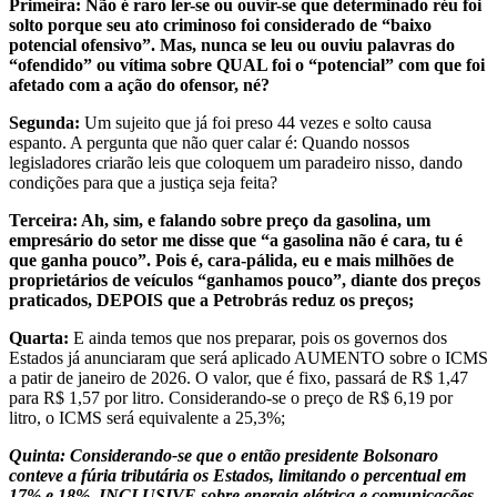
Primeira: Não é raro ler-se ou ouvir-se que determinado réu foi
solto porque seu ato criminoso foi considerado de “baixo
potencial ofensivo”. Mas, nunca se leu ou ouviu palavras do
“ofendido” ou vítima sobre QUAL foi o “potencial” com que foi
afetado com a ação do ofensor, né?
Segunda:
Um sujeito que já foi preso 44 vezes e solto causa
espanto. A pergunta que não quer calar é: Quando nossos
legisladores criarão leis que coloquem um paradeiro nisso, dando
condições para que a justiça seja feita?
Terceira: Ah, sim, e falando sobre preço da gasolina, um
empresário do setor me disse que “a gasolina não é cara, tu é
que ganha pouco”. Pois é, cara-pálida, eu e mais milhões de
proprietários de veículos “ganhamos pouco”, diante dos preços
praticados, DEPOIS que a Petrobrás reduz os preços;
Quarta:
E ainda temos que nos preparar, pois os governos dos
Estados já anunciaram que será aplicado AUMENTO sobre o ICMS
a patir de janeiro de 2026. O valor, que é fixo, passará de R$ 1,47
para R$ 1,57 por litro. Considerando-se o preço de R$ 6,19 por
litro, o ICMS será equivalente a 25,3%;
Quinta: Considerando-se que o então presidente Bolsonaro
conteve a fúria tributária os Estados, limitando o percentual em
17% e 18%, INCLUSIVE sobre energia elétrica e comunicações,