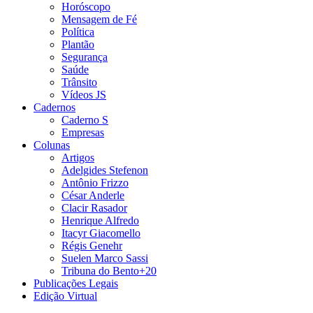
Horóscopo
Mensagem de Fé
Política
Plantão
Segurança
Saúde
Trânsito
Vídeos JS
Cadernos
Caderno S
Empresas
Colunas
Artigos
Adelgides Stefenon
Antônio Frizzo
César Anderle
Clacir Rasador
Henrique Alfredo
Itacyr Giacomello
Régis Genehr
Suelen Marco Sassi
Tribuna do Bento+20
Publicações Legais
Edição Virtual