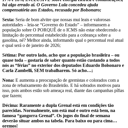
há algo errado aí. O Governo Lula concedeu ajuda
compensatória aos Estados, recusada por Bolsonaro;
Sexta:
Seria de bom alvitre que nossas mui leais e valorosas
autoridades – leia-se “Governo do Estado” – informassem a
população sobre O PORQUÊ de o ICMS não estar obedecendo a
limitação do percentual estabelecido para a cobrança sobre a
gasolina, né? Melhor ainda, informando qual o percentual real atual
e qual será o de janeiro de 2026;
Sétima: Por outro lado, acho que a população brasileira – ou
quase toda – gostaria de saber quanto estão custando a todos
nós as “férias” no exterior dos deputados Eduardo Bolsonaro e
Carla Zambelli, SEM trabalharem. Só acho…;
Nona:
E aumenta a preocupação de gremistas e colorados com a
zona de rebaixamento do Brasileirão. E há sobrados motivos para
isso, pois ambos estão sob ameaça real, diante das campanhas pífias
que fazem;
Décima: Raramente a dupla Grenal está em condições tão
parecidas. Normalmente, um está mal e outro está bem, na
famosa “gangorra Grenal”. Os jogos do final de semana
deverão situar ambos na tabela. Para baixo ou para cima…
oremos!