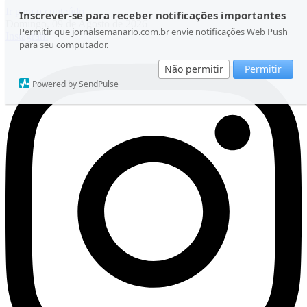
Ir para o conteúdo
Inscrever-se para receber notificações importantes
Domingo, 09 de Agosto de 2026
Permitir que jornalsemanario.com.br envie notificações Web Push
Instagram
para seu computador.
Não permitir
Permitir
Powered by SendPulse