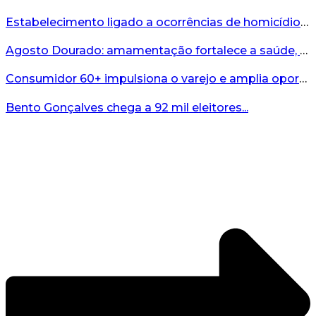
Estabelecimento ligado a ocorrências de homicídio é interditado durante fiscalização em Bento...
Agosto Dourado: amamentação fortalece a saúde, o desenvolvimento e os vínculos...
Consumidor 60+ impulsiona o varejo e amplia oportunidades para o comércio ...
Bento Gonçalves chega a 92 mil eleitores...