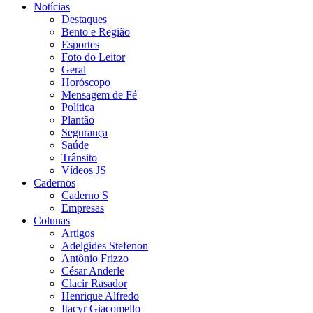
Notícias
Destaques
Bento e Região
Esportes
Foto do Leitor
Geral
Horóscopo
Mensagem de Fé
Política
Plantão
Segurança
Saúde
Trânsito
Vídeos JS
Cadernos
Caderno S
Empresas
Colunas
Artigos
Adelgides Stefenon
Antônio Frizzo
César Anderle
Clacir Rasador
Henrique Alfredo
Itacyr Giacomello