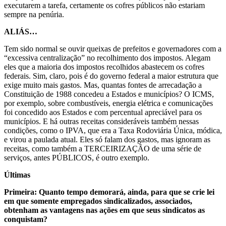
executarem a tarefa, certamente os cofres públicos não estariam
sempre na penúria.
ALIÁS…
Tem sido normal se ouvir queixas de prefeitos e governadores com a
“excessiva centralização” no recolhimento dos impostos. Alegam
eles que a maioria dos impostos recolhidos abastecem os cofres
federais. Sim, claro, pois é do governo federal a maior estrutura que
exige muito mais gastos. Mas, quantas fontes de arrecadação a
Constituição de 1988 concedeu a Estados e municípios? O ICMS,
por exemplo, sobre combustíveis, energia elétrica e comunicações
foi concedido aos Estados e com percentual apreciável para os
municípios. E há outras receitas consideráveis também nessas
condições, como o IPVA, que era a Taxa Rodoviária Única, módica,
e virou a paulada atual. Eles só falam dos gastos, mas ignoram as
receitas, como também a TERCEIRIZAÇÃO de uma série de
serviços, antes PÚBLICOS, é outro exemplo.
Últimas
Primeira: Quanto tempo demorará, ainda, para que se crie lei
em que somente empregados sindicalizados, associados,
obtenham as vantagens nas ações em que seus sindicatos as
conquistam?