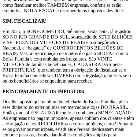
como fiscalizar melhor TAMBÉM empresas, conferir se estão
emitindo a NOTA FISCAL e recolhendo os impostos devidos?
SIM, FISCALIZAR!
Em 2025, o SONEGÔMETRO, até ontem, sexta-feira, já registrou
SÓ NO RIO GRANDE DO SUL, sonegação de SETE BILHÕES
E SETECENTOS MILHÕES DE REAIS e o sonegômetro
Nacional, a “bagatela” de QUATROCENTOS BILHÕES DE
REAIS. Mas, a preocupação de muitos é o gasto SOCIAL com o
Bolsa Família e com ambulantes irregulares. São VINTE
MILHÕES de famílias beneficiadas, CADASTRADAS pelas
PREFEITURAS, que também tem a obrigação de fiscalizar se o
Bolsa Família concedido CUMPRE com a legislação, ou seja, se o
ou os beneficiários se enquadram para receber.
PRINCIPALMENTE OS IMPOSTOS!
Detalhe: aposto que nenhum beneficiário do Bolsa Família aplica
esse dinheiro no exterior, mas em mercados e lojas DO BRASIL.
Então, que tal FISCALIZAR muito e combater a SONEGAÇÃO?
As empresas não pagam impostos, apenas cobram dos clientes e têm
a obrigação de os RECOLHER aos cofres públicos, certo? Portanto,
se os governos municipais, estaduais e federal dedicassem mais
tempo e pessoas, fiscais, dando-lhes condições amplas para