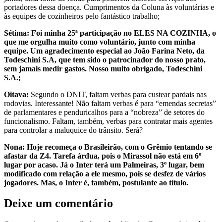
portadores dessa doença. Cumprimentos da Coluna às voluntárias e
às equipes de cozinheiros pelo fantástico trabalho;
Sétima: Foi minha 25ª participação no ELES NA COZINHA, o
que me orgulha muito como voluntário, junto com minha
equipe. Um agradecimento especial ao João Farina Neto, da
Todeschini S.A, que tem sido o patrocinador do nosso prato,
sem jamais medir gastos. Nosso muito obrigado, Todeschini
S.A.;
Oitava:
Segundo o DNIT, faltam verbas para custear pardais nas
rodovias. Interessante! Não faltam verbas é para “emendas secretas”
de parlamentares e penduricalhos para a “nobreza” de setores do
funcionalismo. Faltam, também, verbas para contratar mais agentes
para controlar a maluquice do trânsito. Será?
Nona: Hoje recomeça o Brasileirão, com o Grêmio tentando se
afastar da Z4. Tarefa árdua, pois o Mirassol não está em 6º
lugar por acaso. Já o Inter terá um Palmeiras, 3º lugar, bem
modificado com relação a ele mesmo, pois se desfez de vários
jogadores. Mas, o Inter é, também, postulante ao título.
Deixe um comentário