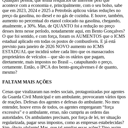
Qualquer pessoa, que tenha resquícios de interesse pelo que
acontece com a economia e, principalmente, com o seu bolso, sabe
que em 2023, 2024 e 2025 a Petrobrás aplicou várias reduções no
preço da gasolina, no diesel e no gás de cozinha. E houve, também,
aumento no percentual do etanol colocado na gasolina, chegando,
atualmente, a 30%. Mas, de QUANTO foi a redução no preço
desses itens nesse período, notadamente aqui, em Bento Gonçalves?
O que foi sentido, e com força, foram os AUMENTOS que o ICMS
estadual aplicado em todas os postos de combustíveis. E já está
previsto para janeiro de 2026 NOVO aumento no ICMS
ESTADUAL que incidirá sobre cada litro que os massacrados
proprietários de veículos – que são os otários que pagam,
diretamente, mais impostos no Brasil –, catapultando o preço,
certamente. Então, o IPCA dos bento-gonçalvenses é de quanto,
mesmo?
FALTAM MAIS AÇÕES
Cenas que viralizaram nas redes sociais, protagonizadas por agentes
da Guarda Civil Municipal e um ambulante, provocaram vários tipos
de reações. Defesas dos agentes e defesas do ambulante. No meu
entender, houve erros de todos, os agentes empregaram “força
excessiva” e o ambulante, errao, não cumpriu as ordens das
autoridades. Os ambulantes precisam, por força de lei, ter situação
regularizada, pagar seus impostos, como as empresas estabelecidas?
Sim, óbvio-ululante! Mas, que tal ampliar essas ações? Tipo assim,