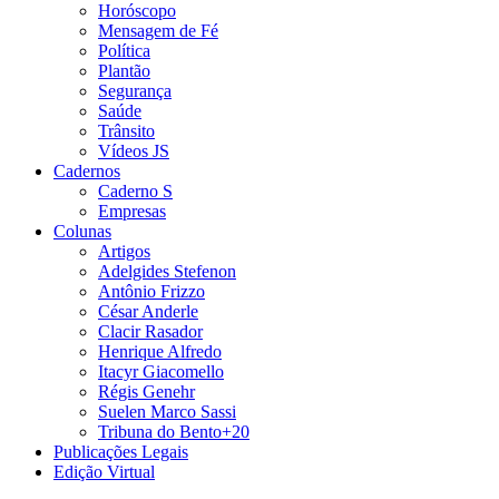
Horóscopo
Mensagem de Fé
Política
Plantão
Segurança
Saúde
Trânsito
Vídeos JS
Cadernos
Caderno S
Empresas
Colunas
Artigos
Adelgides Stefenon
Antônio Frizzo
César Anderle
Clacir Rasador
Henrique Alfredo
Itacyr Giacomello
Régis Genehr
Suelen Marco Sassi
Tribuna do Bento+20
Publicações Legais
Edição Virtual