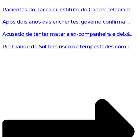
Pacientes do Tacchini Instituto do Câncer celebram Dia dos Pais com cuidado e relaxamento...
Após dois anos das enchentes, governo confirma mais de R$19 milhões para nova ponte no Vale do Taquari...
Acusado de tentar matar a ex-companheira e deixá-la paraplégica é condenado na Serra Gaúcha...
Rio Grande do Sul tem risco de tempestades com rajadas de ventos nos próximos dias...