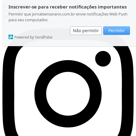
Ir para o conteúdo
Inscrever-se para receber notificações importantes
Quarta-feira, 05 de Agosto de 2026
Permitir que jornalsemanario.com.br envie notificações Web Push
Instagram
para seu computador.
Não permitir
Permitir
Powered by SendPulse