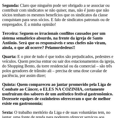
Segunda:
Claro que ninguém pode ser obrigado a se associar ou
contribuir com sindicatos se não quiser, mas, não é justo que não
sócios tenham os mesmos benefícios que os sindicatos da classe
conquistam para seus sócios. E falo de sindicatos patronais ou de
empregados. É a minha opinião!
Terceira: Seguem os irracionais conflitos causados por um
sistema semafórico absurdo, na frente da igreja de Santo
Antônio. Será que os responsáveis e seus chefes não viram,
ainda, o que ali ocorre? Pelamordedeus!!
Quarta:
E o pior de tudo é que todos são prejudicados, pedestres e
veículos. Quem precisa entrar ou sair dos estacionamentos da igreja,
do Shopping Bento, da torre residencial ou da comercial – são três
polos geradores de trânsito ali – precisa de uma dose cavalar de
paciência, por assim dizer;
Quinta: Quem compareceu ao jantar promovido pela Liga de
Combate ao Câncer, o ELES NA COZINHA, certamente
usufruíram dos sabores de um autêntico festival gastronômico.
Dezessete equipes de cozinheiros ofereceram o que de melhor
existe em gastronomia;
Sexta:
O trabalho meritório da Liga e de suas voluntárias tem, no
jantar, uma fonte de renda para poderem oferecer serviços aos