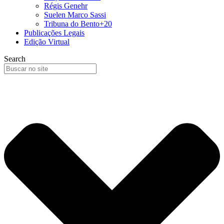
Régis Genehr
Suelen Marco Sassi
Tribuna do Bento+20
Publicações Legais
Edição Virtual
Search