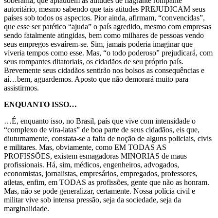
soberania, que aplaudem as atitudes de flagrante rompante
autoritário, mesmo sabendo que tais atitudes PREJUDICAM seus
países sob todos os aspectos. Pior ainda, afirmam, “convencidas”,
que esse ser patético “ajuda” o país agredido, mesmo com empresas
sendo fatalmente atingidas, bem como milhares de pessoas vendo
seus empregos esvaírem-se. Sim, jamais poderia imaginar que
viveria tempos como esse. Mas, “o todo poderoso” prejudicará, com
seus rompantes ditatoriais, os cidadãos de seu próprio país.
Brevemente seus cidadãos sentirão nos bolsos as consequências e
aí…bem, aguardemos. Aposto que não demorará muito para
assistirmos.
ENQUANTO ISSO…
…É, enquanto isso, no Brasil, país que vive com intensidade o
“complexo de vira-latas” de boa parte de seus cidadãos, eis que,
diuturnamente, constata-se a falta de noção de alguns policiais, civis
e militares. Mas, obviamente, como EM TODAS AS
PROFISSÕES, existem esmagadoras MINORIAS de maus
profissionais. Há, sim, médicos, engenheiros, advogados,
economistas, jornalistas, empresários, empregados, professores,
atletas, enfim, em TODAS as profissões, gente que não as honram.
Mas, não se pode generalizar, certamente. Nossa polícia civil e
militar vive sob intensa pressão, seja da sociedade, seja da
marginalidade.