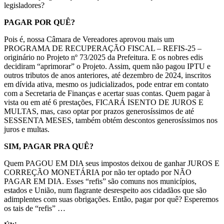
legisladores?
PAGAR POR QUÊ?
Pois é, nossa Câmara de Vereadores aprovou mais um
PROGRAMA DE RECUPERAÇÃO FISCAL – REFIS-25 –
originário no Projeto nº 73/2025 da Prefeitura. E os nobres edis
decidiram “aprimorar” o Projeto. Assim, quem não pagou IPTU e
outros tributos de anos anteriores, até dezembro de 2024, inscritos
em dívida ativa, mesmo os judicializados, pode entrar em contato
com a Secretaria de Finanças e acertar suas contas. Quem pagar à
vista ou em até 6 prestações, FICARÁ ISENTO DE JUROS E
MULTAS, mas, caso optar por prazos generosíssimos de até
SESSENTA MESES, também obtém descontos generosíssimos nos
juros e multas.
SIM, PAGAR PRA QUÊ?
Quem PAGOU EM DIA seus impostos deixou de ganhar JUROS E
CORREÇÃO MONETÁRIA por não ter optado por NÃO
PAGAR EM DIA. Esses “refis” são comuns nos municípios,
estados e União, num flagrante desrespeito aos cidadãos que são
adimplentes com suas obrigações. Então, pagar por quê? Esperemos
os tais de “refis” …