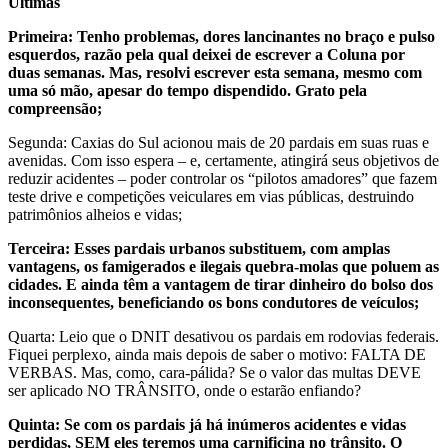
Últimas
Primeira: Tenho problemas, dores lancinantes no braço e pulso
esquerdos, razão pela qual deixei de escrever a Coluna por
duas semanas. Mas, resolvi escrever esta semana, mesmo com
uma só mão, apesar do tempo dispendido. Grato pela
compreensão;
Segunda: Caxias do Sul acionou mais de 20 pardais em suas ruas e
avenidas. Com isso espera – e, certamente, atingirá seus objetivos de
reduzir acidentes – poder controlar os “pilotos amadores” que fazem
teste drive e competições veiculares em vias públicas, destruindo
patrimônios alheios e vidas;
Terceira: Esses pardais urbanos substituem, com amplas
vantagens, os famigerados e ilegais quebra-molas que poluem as
cidades. E ainda têm a vantagem de tirar dinheiro do bolso dos
inconsequentes, beneficiando os bons condutores de veículos;
Quarta: Leio que o DNIT desativou os pardais em rodovias federais.
Fiquei perplexo, ainda mais depois de saber o motivo: FALTA DE
VERBAS. Mas, como, cara-pálida? Se o valor das multas DEVE
ser aplicado NO TRÂNSITO, onde o estarão enfiando?
Quinta: Se com os pardais já há inúmeros acidentes e vidas
perdidas, SEM eles teremos uma carnificina no trânsito. O