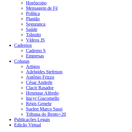
Horóscopo
Mensagem de Fé
Política
Plantão
Segurança
Saúde
Trânsito
Vídeos JS
Cadernos
Caderno S
Empresas
Colunas
Artigos
Adelgides Stefenon
Antônio Frizzo
César Anderle
Clacir Rasador
Henrique Alfredo
Itacyr Giacomello
Régis Genehr
Suelen Marco Sassi
Tribuna do Bento+20
Publicações Legais
Edição Virtual