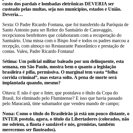
custo dos pardais e lombadas eletrônicas DEVERIA ser
custeado pelas multas, seja nos municípios, estados e União.
Deveria…
Sexta: O Padre Ricardo Fontana, que foi transferido da Paróquia de
Santo Antonio para ser Reitor do Santuário de Caravaggio,
recepcionou benfeitores que colaboraram com a recuperação do
Santuário. Uma missa com o Bispo José e todos os padres marcou a
recepção, com almoço no Restaurante Panorâmico e prestação de
contas. Valeu, Padre Ricardo Fontana!
Sétima: Um policial militar baleado por um delinquente, esta
semana, em São Paulo, mostra bem o quanto a legislação
brasileira é pífia, permissiva. O marginal tem vasta “folha
corrida criminal”, mas estava solto. A pena de morte será
implantada quando, mesmo?
Oitava: E não é que o Inter, que postulava o título da Copa do
Brasil, foi eliminado pelo Fluminense? E isso que havia passado
pelo Maracanã, time subamador que vendeu mando de campo;
Nona: Como o título do Brasileirão já está um pouco distante, o
INTER postula, agora, o título da Libertadores (colorados, não
me odeiem, a flauta é saudável e nós, gremistas, também
merecemos ser flauteados).