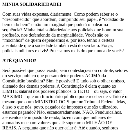
MINHA SOLIDARIEDADE!
Com suas vidas expostas, diariamente. Como podem saber se o
“desconhecido” que abordam, cumprindo seu papel, é “cidadão de
bem e do bem” e não um marginal que poderá o balear na
sequência? Minha total solidariedade aos policiais que honram sua
profissão, nos defendendo da marginalidade. Vocês são os
“mocinhos” de quem dependemos e, por isso, tenho a certeza
absoluta de que a sociedade também está do seu lado. Força,
policiais militares e civis! Precisamos mais do que nunca de vocês!
ATÉ QUANDO?
Será possível que possa existir, sem contestações ou controle, setores
do serviço publico que possam deter poderes ACIMA da
Constituição brasileira? Sim, é possível! E tudo sob o olhar omisso,
alienado dos demais poderes. A Constituição é clara quanto ao
LIMITE salarial nos poderes públicos: o TETO – ou seja, o valor
MÁXIMO – que um funcionário público pode receber de salário é o
mesmo que o um MINISTRO DO Supremo Tribunal Federal. Mas,
é isso o que nós, povo, pagador de impostos que são utilizados,
estamos pagando? Não, escancaradamente, NÃO. Penduricalhos,
até isentos de imposto de renda, fazem com que milhares de
abonados recebam valores que até superam o MILHÃO DE
REAIS. A pergunta que não quer calar é: Até quando, senhores