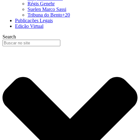
Régis Genehr
Suelen Marco Sassi
Tribuna do Bento+20
Publicações Legais
Edição Virtual
Search