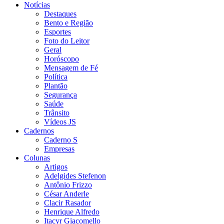
Notícias
Destaques
Bento e Região
Esportes
Foto do Leitor
Geral
Horóscopo
Mensagem de Fé
Política
Plantão
Segurança
Saúde
Trânsito
Vídeos JS
Cadernos
Caderno S
Empresas
Colunas
Artigos
Adelgides Stefenon
Antônio Frizzo
César Anderle
Clacir Rasador
Henrique Alfredo
Itacyr Giacomello