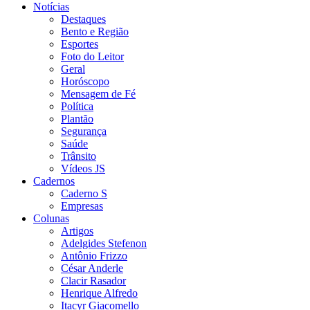
Notícias
Destaques
Bento e Região
Esportes
Foto do Leitor
Geral
Horóscopo
Mensagem de Fé
Política
Plantão
Segurança
Saúde
Trânsito
Vídeos JS
Cadernos
Caderno S
Empresas
Colunas
Artigos
Adelgides Stefenon
Antônio Frizzo
César Anderle
Clacir Rasador
Henrique Alfredo
Itacyr Giacomello