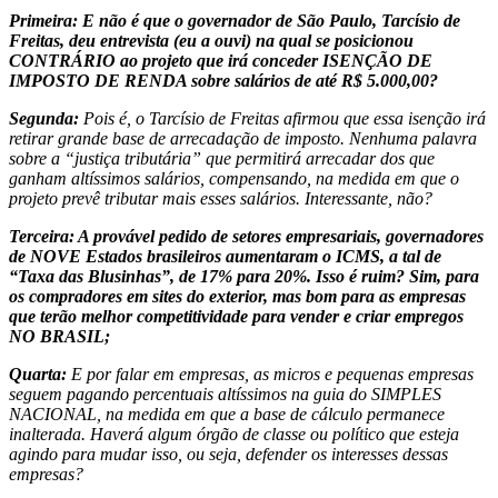
Primeira: E não é que o governador de São Paulo, Tarcísio de
Freitas, deu entrevista (eu a ouvi) na qual se posicionou
CONTRÁRIO ao projeto que irá conceder ISENÇÃO DE
IMPOSTO DE RENDA sobre salários de até R$ 5.000,00?
Segunda:
Pois é, o Tarcísio de Freitas afirmou que essa isenção irá
retirar grande base de arrecadação de imposto. Nenhuma palavra
sobre a “justiça tributária” que permitirá arrecadar dos que
ganham altíssimos salários, compensando, na medida em que o
projeto prevê tributar mais esses salários. Interessante, não?
Terceira: A provável pedido de setores empresariais, governadores
de NOVE Estados brasileiros aumentaram o ICMS, a tal de
“Taxa das Blusinhas”, de 17% para 20%. Isso é ruim? Sim, para
os compradores em sites do exterior, mas bom para as empresas
que terão melhor competitividade para vender e criar empregos
NO BRASIL;
Quarta:
E por falar em empresas, as micros e pequenas empresas
seguem pagando percentuais altíssimos na guia do SIMPLES
NACIONAL, na medida em que a base de cálculo permanece
inalterada. Haverá algum órgão de classe ou político que esteja
agindo para mudar isso, ou seja, defender os interesses dessas
empresas?