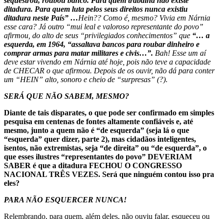
sequestrou, roubou banco. Para quem trabalha não existe
ditadura. Para quem luta pelos seus direitos nunca existiu
ditadura neste País” …
Hein?? Como é, mesmo? Vivia em Nárnia
esse cara? Já outro “mui leal e valoroso representante do povo”
afirmou, do alto de seus “privilegiados conhecimentos” que
“…
a
esquerda, em 1964, “assaltava bancos para roubar dinheiro e
comprar armas para matar militares e civis…”.
Bah! Esse um aí
deve estar vivendo em Nárnia até hoje, pois não teve a capacidade
de CHECAR o que afirmou. Depois de os ouvir, não dá para conter
um “HEIN” alto, sonoro e cheio de “surpresas” (?).
SERÁ QUE NÃO SABEM, MESMO?
Diante de tais disparates, o que pode ser confirmado em simples
pesquisa em centenas de fontes altamente confiáveis e, até
mesmo, junto a quem não é “de esquerda” (seja lá o que
“esquerda” quer dizer, parte 2), mas cidadãos inteligentes,
isentos, não extremistas, seja “de direita” ou “de esquerda”, o
que esses ilustres “representantes do povo” DEVERIAM
SABER é que a ditadura FECHOU O CONGRESSO
NACIONAL TRÊS VEZES. Será que ninguém contou isso pra
eles?
PARA NÃO ESQUERCER NUNCA!
Relembrando, para quem, além deles, não ouviu falar, esqueceu ou