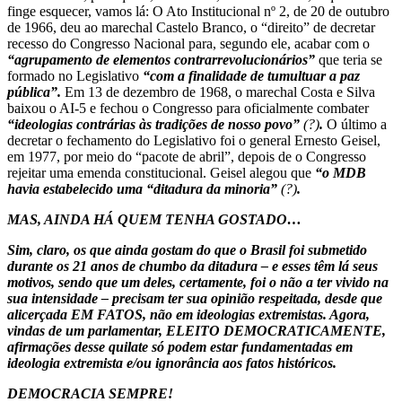
finge esquecer, vamos lá: O Ato Institucional nº 2, de 20 de outubro
de 1966, deu ao marechal Castelo Branco, o “direito” de decretar
recesso do Congresso Nacional para, segundo ele, acabar com o
“agrupamento de elementos contrarrevolucionários”
que teria se
formado no Legislativo
“com a finalidade de tumultuar a paz
pública”.
Em 13 de dezembro de 1968, o marechal Costa e Silva
baixou o AI-5 e fechou o Congresso para oficialmente combater
“ideologias contrárias às tradições de nosso povo”
(?)
.
O último a
decretar o fechamento do Legislativo foi o general Ernesto Geisel,
em 1977, por meio do “pacote de abril”, depois de o Congresso
rejeitar uma emenda constitucional. Geisel alegou que
“o MDB
havia estabelecido uma “ditadura da minoria”
(?)
.
MAS, AINDA HÁ QUEM TENHA GOSTADO…
Sim, claro, os que ainda gostam do que o Brasil foi submetido
durante os 21 anos de chumbo da ditadura – e esses têm lá seus
motivos, sendo que um deles, certamente, foi o não a ter vivido na
sua intensidade – precisam ter sua opinião respeitada, desde que
alicerçada EM FATOS, não em ideologias extremistas. Agora,
vindas de um parlamentar, ELEITO DEMOCRATICAMENTE,
afirmações desse quilate só podem estar fundamentadas em
ideologia extremista e/ou ignorância aos fatos históricos.
DEMOCRACIA SEMPRE!