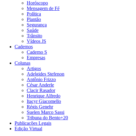
Horóscopo
Mensagem de Fé
Política
Plantão
Segurança
Saúde
Trânsito
Vídeos JS
Cadernos
Caderno S
Empresas
Colunas
Artigos
Adelgides Stefenon
Antônio Frizzo
César Anderle
Clacir Rasador
Henrique Alfredo
Itacyr Giacomello
Régis Genehr
Suelen Marco Sassi
Tribuna do Bento+20
Publicações Legais
Edição Virtual