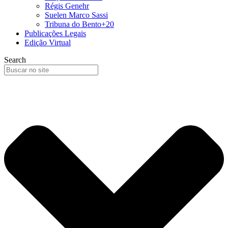
Régis Genehr
Suelen Marco Sassi
Tribuna do Bento+20
Publicações Legais
Edição Virtual
Search