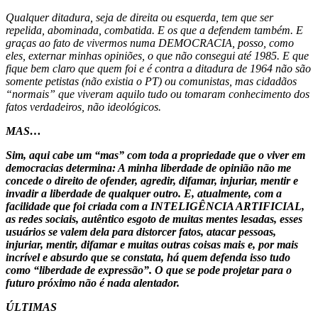
Qualquer ditadura, seja de direita ou esquerda, tem que ser
repelida, abominada, combatida. E os que a defendem também. E
graças ao fato de vivermos numa DEMOCRACIA, posso, como
eles, externar minhas opiniões, o que não consegui até 1985. E que
fique bem claro que quem foi e é contra a ditadura de 1964 não são
somente petistas (não existia o PT) ou comunistas, mas cidadãos
“normais” que viveram aquilo tudo ou tomaram conhecimento dos
fatos verdadeiros, não ideológicos.
MAS…
Sim, aqui cabe um “mas” com toda a propriedade que o viver em
democracias determina: A minha liberdade de opinião não me
concede o direito de ofender, agredir, difamar, injuriar, mentir e
invadir a liberdade de qualquer outro. E, atualmente, com a
facilidade que foi criada com a INTELIGÊNCIA ARTIFICIAL,
as redes sociais, autêntico esgoto de muitas mentes lesadas, esses
usuários se valem dela para distorcer fatos, atacar pessoas,
injuriar, mentir, difamar e muitas outras coisas mais e, por mais
incrível e absurdo que se constata, há quem defenda isso tudo
como “liberdade de expressão”. O que se pode projetar para o
futuro próximo não é nada alentador.
ÚLTIMAS