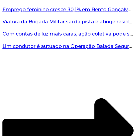
Emprego feminino cresce 30,1% em Bento Gonçalves...
Viatura da Brigada Militar sai da pista e atinge residência no interior do RS...
Com contas de luz mais caras, ação coletiva pode ser caminho contra a RGE...
Um condutor é autuado na Operação Balada Segura em Bento...