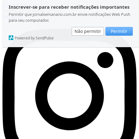
Ir para o conteúdo
Inscrever-se para receber notificações importantes
Sábado, 08 de Agosto de 2026
Permitir que jornalsemanario.com.br envie notificações Web Push
Instagram
para seu computador.
Não permitir
Permitir
Powered by SendPulse