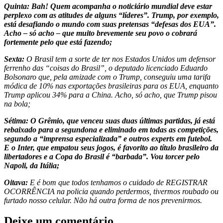
Quinta: Bah! Quem acompanha o noticiário mundial deve estar
perplexo com as atitudes de alguns “líderes”. Trump, por exemplo,
está desafiando o mundo com suas pretensas “defesas dos EUA”.
Acho – só acho – que muito brevemente seu povo o cobrará
fortemente pelo que está fazendo;
Sexta:
O Brasil tem a sorte de ter nos Estados Unidos um defensor
ferrenho das “coisas do Brasil”, o deputado licenciado Eduardo
Bolsonaro que, pela amizade com o Trump, conseguiu uma tarifa
módica de 10% nas exportações brasileiras para os EUA, enquanto
Trump aplicou 34% para a China. Acho, só acho, que Trump pisou
na bola;
Sétima: O Grêmio, que venceu suas duas últimas partidas, já está
rebaixado para a segundona e eliminado em todas as competições,
segundo a “imprensa especializada” e outros experts em futebol.
E o Inter, que empatou seus jogos, é favorito ao título brasileiro da
libertadores e a Copa do Brasil é “barbada”. Vou torcer pelo
Napoli, da Itália;
Oitava:
E é bom que todos tenhamos o cuidado de REGISTRAR
OCORRÊNCIA na policia quando perdermos, tivermos roubado ou
furtado nosso celular. Não há outra forma de nos prevenirmos.
Deixe um comentário