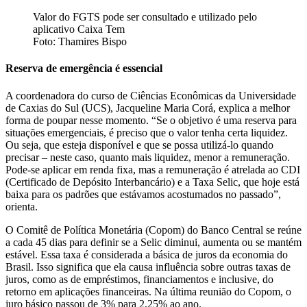
Valor do FGTS pode ser consultado e utilizado pelo
aplicativo Caixa Tem
Foto: Thamires Bispo
Reserva de emergência é essencial
A coordenadora do curso de Ciências Econômicas da Universidade
de Caxias do Sul (UCS), Jacqueline Maria Corá, explica a melhor
forma de poupar nesse momento. “Se o objetivo é uma reserva para
situações emergenciais, é preciso que o valor tenha certa liquidez.
Ou seja, que esteja disponível e que se possa utilizá-lo quando
precisar – neste caso, quanto mais liquidez, menor a remuneração.
Pode-se aplicar em renda fixa, mas a remuneração é atrelada ao CDI
(Certificado de Depósito Interbancário) e a Taxa Selic, que hoje está
baixa para os padrões que estávamos acostumados no passado”,
orienta.
O Comitê de Política Monetária (Copom) do Banco Central se reúne
a cada 45 dias para definir se a Selic diminui, aumenta ou se mantém
estável. Essa taxa é considerada a básica de juros da economia do
Brasil. Isso significa que ela causa influência sobre outras taxas de
juros, como as de empréstimos, financiamentos e inclusive, do
retorno em aplicações financeiras. Na última reunião do Copom, o
juro básico passou de 3% para 2,25% ao ano.