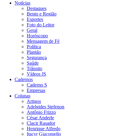
Notícias
Destaques
Bento e Região
Esportes
Foto do Leitor
Geral
Horóscopo
Mensagem de Fé
Política
Plantão
Segurança
Saúde
Trânsito
Vídeos JS
Cadernos
Caderno S
Empresas
Colunas
Artigos
Adelgides Stefenon
Antônio Frizzo
César Anderle
Clacir Rasador
Henrique Alfredo
Itacyr Giacomello