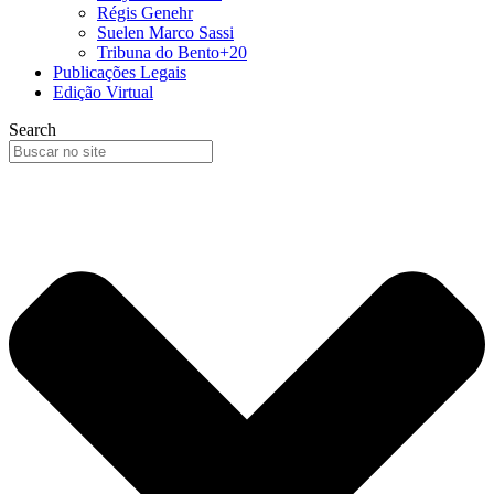
Régis Genehr
Suelen Marco Sassi
Tribuna do Bento+20
Publicações Legais
Edição Virtual
Search