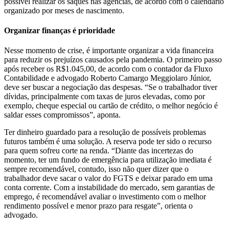
possível realizar os saques nas agências, de acordo com o calendário
organizado por meses de nascimento.
Organizar finanças é prioridade
Nesse momento de crise, é importante organizar a vida financeira
para reduzir os prejuízos causados pela pandemia. O primeiro passo
após receber os R$1.045,00, de acordo com o contador da Fluxo
Contabilidade e advogado Roberto Camargo Meggiolaro Júnior,
deve ser buscar a negociação das despesas. “Se o trabalhador tiver
dívidas, principalmente com taxas de juros elevadas, como por
exemplo, cheque especial ou cartão de crédito, o melhor negócio é
saldar esses compromissos”, aponta.
Ter dinheiro guardado para a resolução de possíveis problemas
futuros também é uma solução. A reserva pode ter sido o recurso
para quem sofreu corte na renda. “Diante das incertezas do
momento, ter um fundo de emergência para utilização imediata é
sempre recomendável, contudo, isso não quer dizer que o
trabalhador deve sacar o valor do FGTS e deixar parado em uma
conta corrente. Com a instabilidade do mercado, sem garantias de
emprego, é recomendável avaliar o investimento com o melhor
rendimento possível e menor prazo para resgate”, orienta o
advogado.