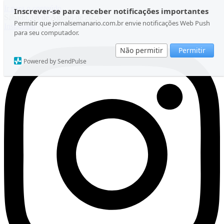
Ir para o conteúdo
Inscrever-se para receber notificações importantes
Sábado, 08 de Agosto de 2026
Permitir que jornalsemanario.com.br envie notificações Web Push
Instagram
para seu computador.
Não permitir
Permitir
Powered by SendPulse