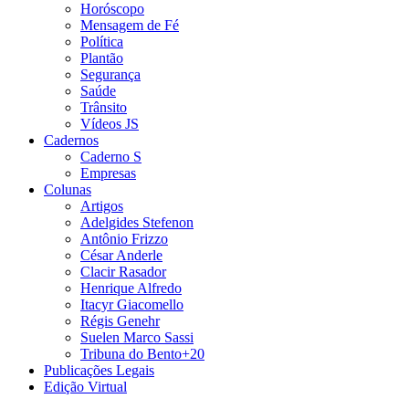
Horóscopo
Mensagem de Fé
Política
Plantão
Segurança
Saúde
Trânsito
Vídeos JS
Cadernos
Caderno S
Empresas
Colunas
Artigos
Adelgides Stefenon
Antônio Frizzo
César Anderle
Clacir Rasador
Henrique Alfredo
Itacyr Giacomello
Régis Genehr
Suelen Marco Sassi
Tribuna do Bento+20
Publicações Legais
Edição Virtual