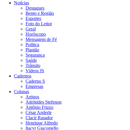
Notícias
Destaques
Bento e Região
Esportes
Foto do Leitor
Geral
Horóscopo
Mensagem de Fé
Política
Plantão
Segurança
Saúde
Trânsito
Vídeos JS
Cadernos
Caderno S
Empresas
Colunas
Artigos
Adelgides Stefenon
Antônio Frizzo
César Anderle
Clacir Rasador
Henrique Alfredo
Itacyr Giacomello