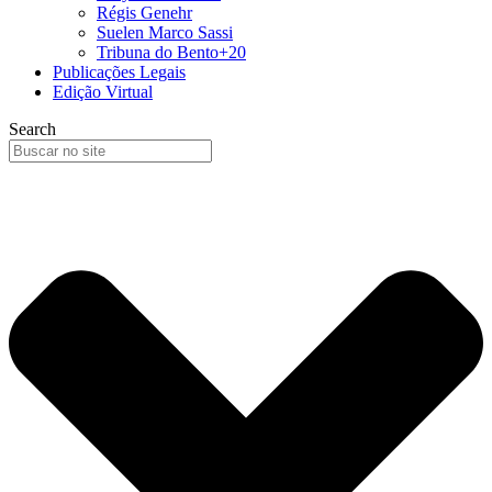
Régis Genehr
Suelen Marco Sassi
Tribuna do Bento+20
Publicações Legais
Edição Virtual
Search