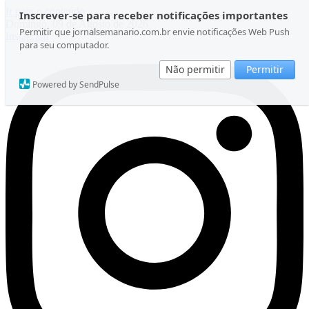
Ir para o conteúdo
Inscrever-se para receber notificações importantes
Domingo, 09 de Agosto de 2026
Permitir que jornalsemanario.com.br envie notificações Web Push
Instagram
para seu computador.
Não permitir
Permitir
Powered by SendPulse