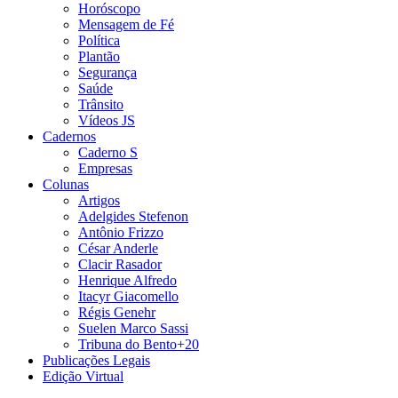
Horóscopo
Mensagem de Fé
Política
Plantão
Segurança
Saúde
Trânsito
Vídeos JS
Cadernos
Caderno S
Empresas
Colunas
Artigos
Adelgides Stefenon
Antônio Frizzo
César Anderle
Clacir Rasador
Henrique Alfredo
Itacyr Giacomello
Régis Genehr
Suelen Marco Sassi
Tribuna do Bento+20
Publicações Legais
Edição Virtual