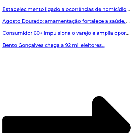
Estabelecimento ligado a ocorrências de homicídio é interditado durante fiscalização em Bento...
Agosto Dourado: amamentação fortalece a saúde, o desenvolvimento e os vínculos...
Consumidor 60+ impulsiona o varejo e amplia oportunidades para o comércio ...
Bento Gonçalves chega a 92 mil eleitores...