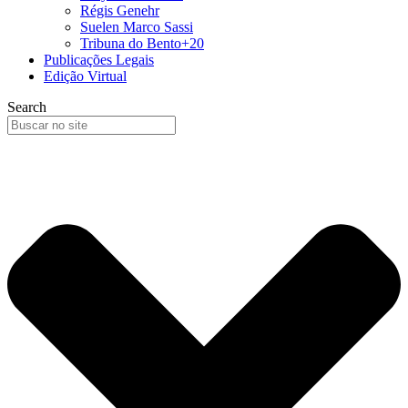
Régis Genehr
Suelen Marco Sassi
Tribuna do Bento+20
Publicações Legais
Edição Virtual
Search