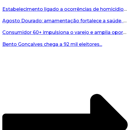
Estabelecimento ligado a ocorrências de homicídio é interditado durante fiscalização em Bento...
Agosto Dourado: amamentação fortalece a saúde, o desenvolvimento e os vínculos...
Consumidor 60+ impulsiona o varejo e amplia oportunidades para o comércio ...
Bento Gonçalves chega a 92 mil eleitores...