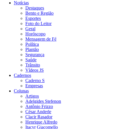
Notícias
Destaques
Bento e Região
Esportes
Foto do Leitor
Geral
Horóscopo
Mensagem de Fé
Política
Plantão
Segurança
Saúde
Trânsito
Vídeos JS
Cadernos
Caderno S
Empresas
Colunas
Artigos
Adelgides Stefenon
Antônio Frizzo
César Anderle
Clacir Rasador
Henrique Alfredo
Itacyr Giacomello