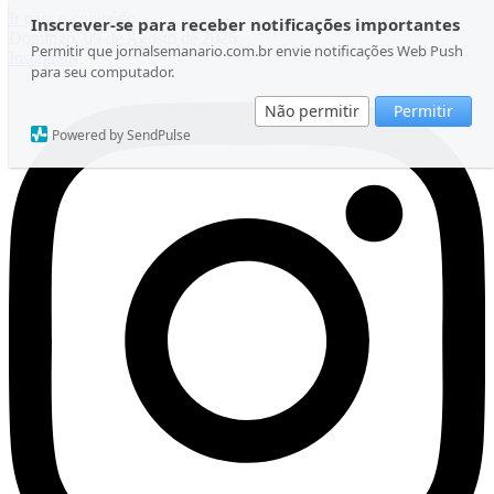
Ir para o conteúdo
Inscrever-se para receber notificações importantes
Domingo, 09 de Agosto de 2026
Permitir que jornalsemanario.com.br envie notificações Web Push
Instagram
para seu computador.
Não permitir
Permitir
Powered by SendPulse