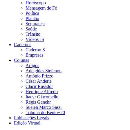
Horóscopo
Mensagem de Fé
Política
Plantão
Segurança
Saúde
Trânsito
Vídeos JS
Cadernos
Caderno S
Empresas
Colunas
Artigos
Adelgides Stefenon
Antônio Frizzo
César Anderle
Clacir Rasador
Henrique Alfredo
Itacyr Giacomello
Régis Genehr
Suelen Marco Sassi
Tribuna do Bento+20
Publicações Legais
Edição Virtual