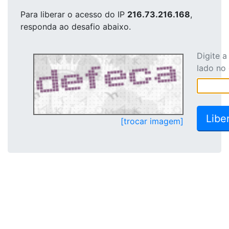
Para liberar o acesso
do IP
216.73.216.168
,
responda ao desafio abaixo.
Digite 
lado no
[trocar imagem]