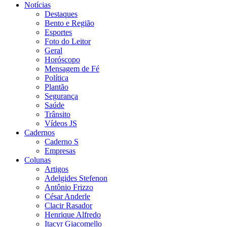
Notícias
Destaques
Bento e Região
Esportes
Foto do Leitor
Geral
Horóscopo
Mensagem de Fé
Política
Plantão
Segurança
Saúde
Trânsito
Vídeos JS
Cadernos
Caderno S
Empresas
Colunas
Artigos
Adelgides Stefenon
Antônio Frizzo
César Anderle
Clacir Rasador
Henrique Alfredo
Itacyr Giacomello