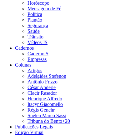
Horóscopo
Mensagem de Fé
Política
Plantão
Segurança
Saúde
Trânsito
Vídeos JS
Cadernos
Caderno S
Empresas
Colunas
Artigos
Adelgides Stefenon
Antônio Frizzo
César Anderle
Clacir Rasador
Henrique Alfredo
Itacyr Giacomello
Régis Genehr
Suelen Marco Sassi
Tribuna do Bento+20
Publicações Legais
Edição Virtual