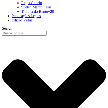
Régis Genehr
Suelen Marco Sassi
Tribuna do Bento+20
Publicações Legais
Edição Virtual
Search