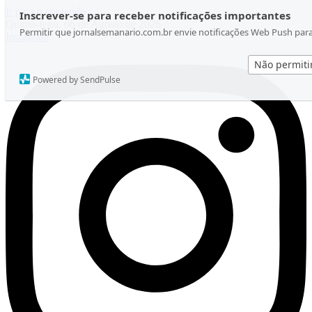
Ir para o conteúdo
Inscrever-se para receber notificações importantes
Quinta-feira, 06 de Agosto de 2026
Permitir que jornalsemanario.com.br envie notificações Web Push par
Instagram
Não permiti
Powered by SendPulse