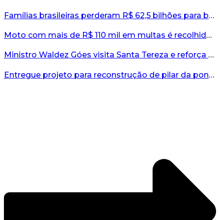
Famílias brasileiras perderam R$ 62,5 bilhões para bets em 2025, diz estudo...
Moto com mais de R$ 110 mil em multas é recolhida no interior do RS...
Ministro Waldez Góes visita Santa Tereza e reforça apoio federal à reconstrução do município...
Entregue projeto para reconstrução de pilar da ponte entre Encantado e Muçum...