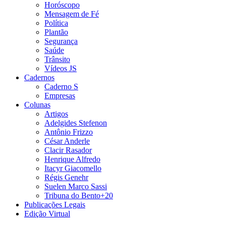
Horóscopo
Mensagem de Fé
Política
Plantão
Segurança
Saúde
Trânsito
Vídeos JS
Cadernos
Caderno S
Empresas
Colunas
Artigos
Adelgides Stefenon
Antônio Frizzo
César Anderle
Clacir Rasador
Henrique Alfredo
Itacyr Giacomello
Régis Genehr
Suelen Marco Sassi
Tribuna do Bento+20
Publicações Legais
Edição Virtual