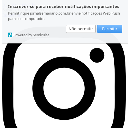
Ir para o conteúdo
Inscrever-se para receber notificações importantes
Sábado, 08 de Agosto de 2026
Permitir que jornalsemanario.com.br envie notificações Web Push
Instagram
para seu computador.
Não permitir
Permitir
Powered by SendPulse