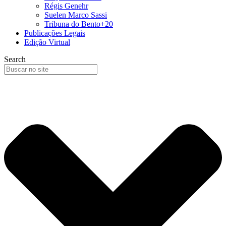
Régis Genehr
Suelen Marco Sassi
Tribuna do Bento+20
Publicações Legais
Edição Virtual
Search