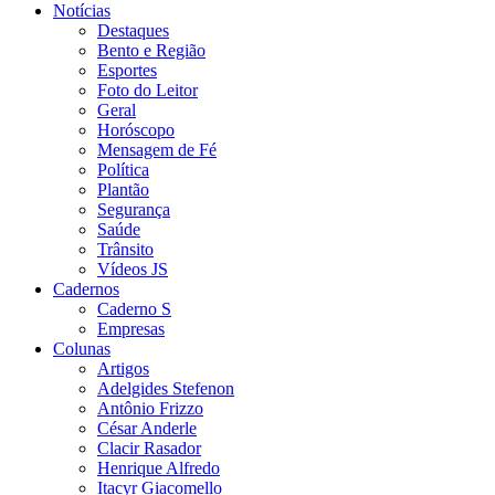
Notícias
Destaques
Bento e Região
Esportes
Foto do Leitor
Geral
Horóscopo
Mensagem de Fé
Política
Plantão
Segurança
Saúde
Trânsito
Vídeos JS
Cadernos
Caderno S
Empresas
Colunas
Artigos
Adelgides Stefenon
Antônio Frizzo
César Anderle
Clacir Rasador
Henrique Alfredo
Itacyr Giacomello