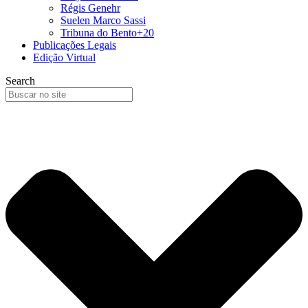
Régis Genehr
Suelen Marco Sassi
Tribuna do Bento+20
Publicações Legais
Edição Virtual
Search