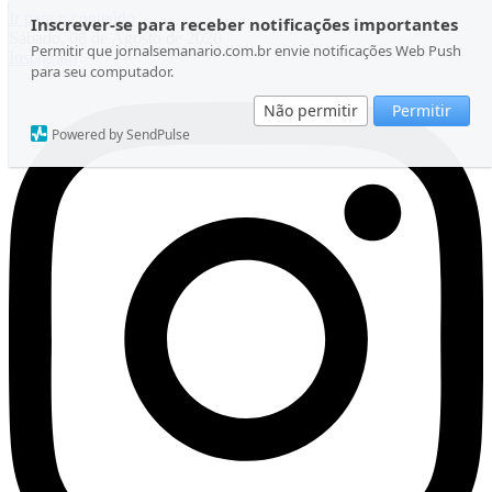
Ir para o conteúdo
Inscrever-se para receber notificações importantes
Sábado, 08 de Agosto de 2026
Permitir que jornalsemanario.com.br envie notificações Web Push
Instagram
para seu computador.
Não permitir
Permitir
Powered by SendPulse