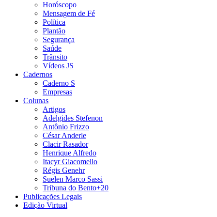
Horóscopo
Mensagem de Fé
Política
Plantão
Segurança
Saúde
Trânsito
Vídeos JS
Cadernos
Caderno S
Empresas
Colunas
Artigos
Adelgides Stefenon
Antônio Frizzo
César Anderle
Clacir Rasador
Henrique Alfredo
Itacyr Giacomello
Régis Genehr
Suelen Marco Sassi
Tribuna do Bento+20
Publicações Legais
Edição Virtual