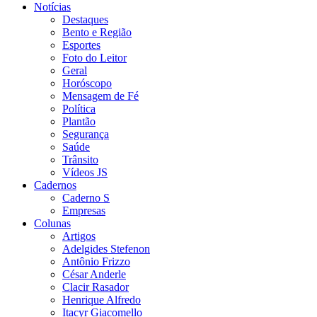
Notícias
Destaques
Bento e Região
Esportes
Foto do Leitor
Geral
Horóscopo
Mensagem de Fé
Política
Plantão
Segurança
Saúde
Trânsito
Vídeos JS
Cadernos
Caderno S
Empresas
Colunas
Artigos
Adelgides Stefenon
Antônio Frizzo
César Anderle
Clacir Rasador
Henrique Alfredo
Itacyr Giacomello