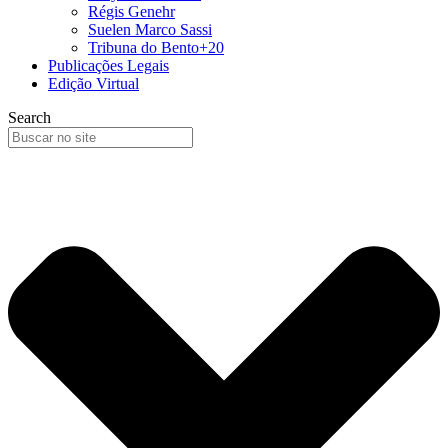
Régis Genehr
Suelen Marco Sassi
Tribuna do Bento+20
Publicações Legais
Edição Virtual
Search