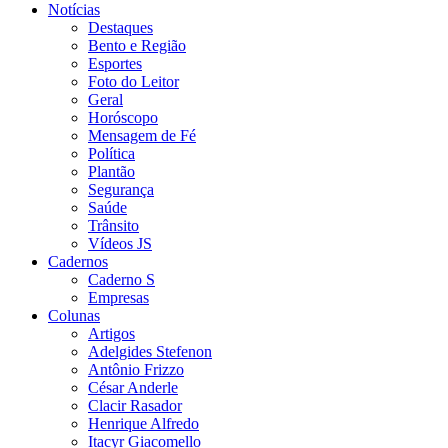
Notícias
Destaques
Bento e Região
Esportes
Foto do Leitor
Geral
Horóscopo
Mensagem de Fé
Política
Plantão
Segurança
Saúde
Trânsito
Vídeos JS
Cadernos
Caderno S
Empresas
Colunas
Artigos
Adelgides Stefenon
Antônio Frizzo
César Anderle
Clacir Rasador
Henrique Alfredo
Itacyr Giacomello