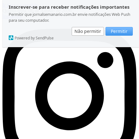
Ir para o conteúdo
Inscrever-se para receber notificações importantes
Quinta-feira, 06 de Agosto de 2026
Permitir que jornalsemanario.com.br envie notificações Web Push
Instagram
para seu computador.
Não permitir
Permitir
Powered by SendPulse