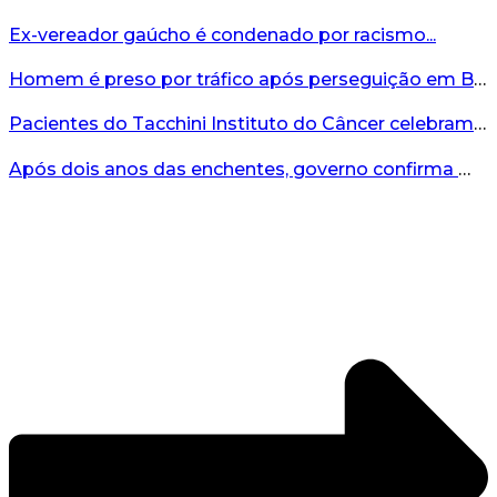
Ex-vereador gaúcho é condenado por racismo...
Homem é preso por tráfico após perseguição em Bento Gonçalves...
Pacientes do Tacchini Instituto do Câncer celebram Dia dos Pais com cuidado e relaxamento...
Após dois anos das enchentes, governo confirma mais de R$19 milhões para nova ponte no Vale do Taquari...