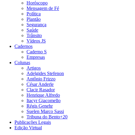
Horóscopo
Mensagem de Fé
Política
Plantão
Segurança
Saúde
Trânsito
Vídeos JS
Cadernos
Caderno S
Empresas
Colunas
Artigos
Adelgides Stefenon
Antônio Frizzo
César Anderle
Clacir Rasador
Henrique Alfredo
Itacyr Giacomello
Régis Genehr
Suelen Marco Sassi
Tribuna do Bento+20
Publicações Legais
Edição Virtual