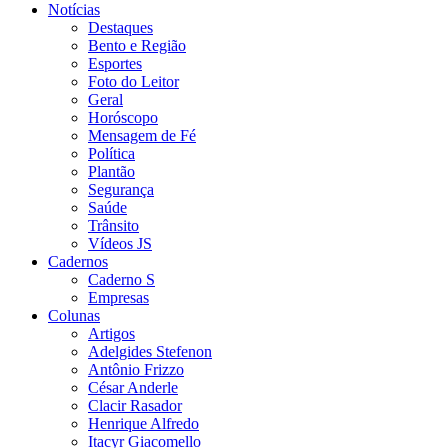
Notícias
Destaques
Bento e Região
Esportes
Foto do Leitor
Geral
Horóscopo
Mensagem de Fé
Política
Plantão
Segurança
Saúde
Trânsito
Vídeos JS
Cadernos
Caderno S
Empresas
Colunas
Artigos
Adelgides Stefenon
Antônio Frizzo
César Anderle
Clacir Rasador
Henrique Alfredo
Itacyr Giacomello