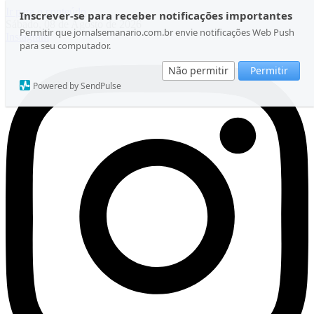
Ir para o conteúdo
Inscrever-se para receber notificações importantes
Sábado, 08 de Agosto de 2026
Permitir que jornalsemanario.com.br envie notificações Web Push
Instagram
para seu computador.
Não permitir
Permitir
Powered by SendPulse