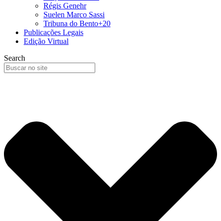
Régis Genehr
Suelen Marco Sassi
Tribuna do Bento+20
Publicações Legais
Edição Virtual
Search