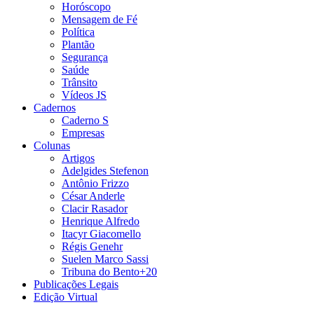
Horóscopo
Mensagem de Fé
Política
Plantão
Segurança
Saúde
Trânsito
Vídeos JS
Cadernos
Caderno S
Empresas
Colunas
Artigos
Adelgides Stefenon
Antônio Frizzo
César Anderle
Clacir Rasador
Henrique Alfredo
Itacyr Giacomello
Régis Genehr
Suelen Marco Sassi
Tribuna do Bento+20
Publicações Legais
Edição Virtual