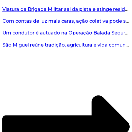
Viatura da Brigada Militar sai da pista e atinge residência no interior do RS...
Com contas de luz mais caras, ação coletiva pode ser caminho contra a RGE...
Um condutor é autuado na Operação Balada Segura em Bento...
São Miguel reúne tradição, agricultura e vida comunitária no interior de Bento Gonçalves...