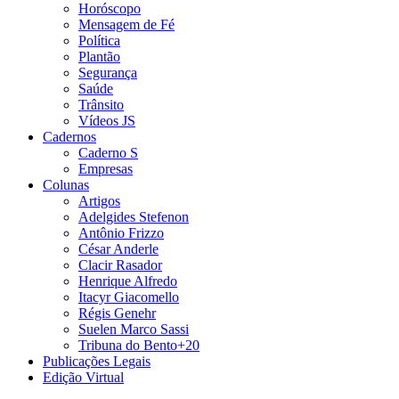
Horóscopo
Mensagem de Fé
Política
Plantão
Segurança
Saúde
Trânsito
Vídeos JS
Cadernos
Caderno S
Empresas
Colunas
Artigos
Adelgides Stefenon
Antônio Frizzo
César Anderle
Clacir Rasador
Henrique Alfredo
Itacyr Giacomello
Régis Genehr
Suelen Marco Sassi
Tribuna do Bento+20
Publicações Legais
Edição Virtual