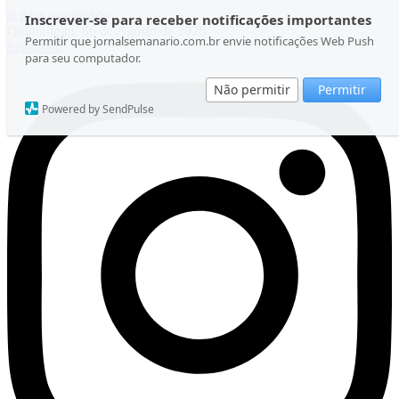
Ir para o conteúdo
Inscrever-se para receber notificações importantes
Quinta-feira, 06 de Agosto de 2026
Permitir que jornalsemanario.com.br envie notificações Web Push
Instagram
para seu computador.
Não permitir
Permitir
Powered by SendPulse