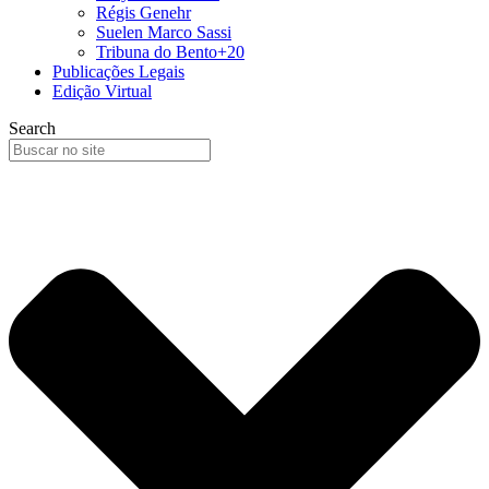
Régis Genehr
Suelen Marco Sassi
Tribuna do Bento+20
Publicações Legais
Edição Virtual
Search