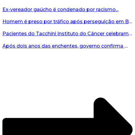
Ex-vereador gaúcho é condenado por racismo...
Homem é preso por tráfico após perseguição em Bento Gonçalves...
Pacientes do Tacchini Instituto do Câncer celebram Dia dos Pais com cuidado e relaxamento...
Após dois anos das enchentes, governo confirma mais de R$19 milhões para nova ponte no Vale do Taquari...