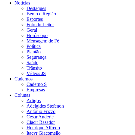
Notícias
Destaques
Bento e Região
Esportes
Foto do Leitor
Geral
Horóscopo
Mensagem de Fé
Política
Plantão
Segurança
Saúde
Trânsito
Vídeos JS
Cadernos
Caderno S
Empresas
Colunas
Artigos
Adelgides Stefenon
Antônio Frizzo
César Anderle
Clacir Rasador
Henrique Alfredo
Itacyr Giacomello