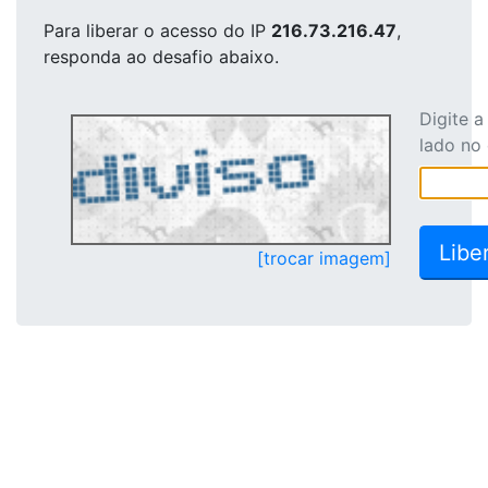
Para liberar o acesso
do IP
216.73.216.47
,
responda ao desafio abaixo.
Digite 
lado no
[trocar imagem]