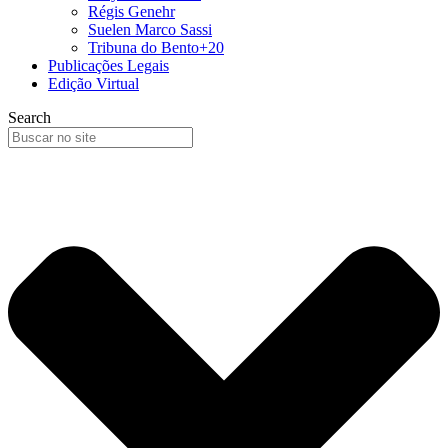
Régis Genehr
Suelen Marco Sassi
Tribuna do Bento+20
Publicações Legais
Edição Virtual
Search