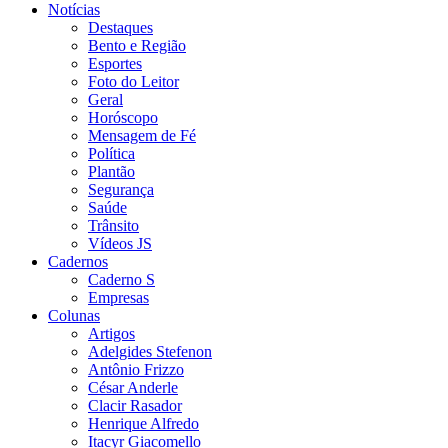
Notícias
Destaques
Bento e Região
Esportes
Foto do Leitor
Geral
Horóscopo
Mensagem de Fé
Política
Plantão
Segurança
Saúde
Trânsito
Vídeos JS
Cadernos
Caderno S
Empresas
Colunas
Artigos
Adelgides Stefenon
Antônio Frizzo
César Anderle
Clacir Rasador
Henrique Alfredo
Itacyr Giacomello