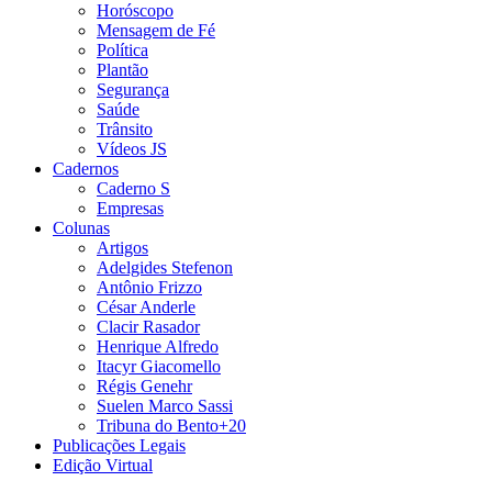
Horóscopo
Mensagem de Fé
Política
Plantão
Segurança
Saúde
Trânsito
Vídeos JS
Cadernos
Caderno S
Empresas
Colunas
Artigos
Adelgides Stefenon
Antônio Frizzo
César Anderle
Clacir Rasador
Henrique Alfredo
Itacyr Giacomello
Régis Genehr
Suelen Marco Sassi
Tribuna do Bento+20
Publicações Legais
Edição Virtual