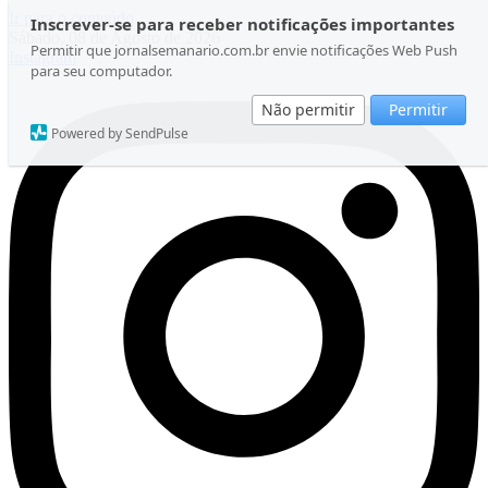
Ir para o conteúdo
Inscrever-se para receber notificações importantes
Sábado, 08 de Agosto de 2026
Permitir que jornalsemanario.com.br envie notificações Web Push
Instagram
para seu computador.
Não permitir
Permitir
Powered by SendPulse