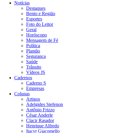
Notícias
Destaques
Bento e Região
Esportes
Foto do Leitor
Geral
Horóscopo
Mensagem de Fé
Política
Plantão
Segurança
Saúde
Trânsito
Vídeos JS
Cadernos
Caderno S
Empresas
Colunas
Artigos
Adelgides Stefenon
Antônio Frizzo
César Anderle
Clacir Rasador
Henrique Alfredo
Itacyr Giacomello