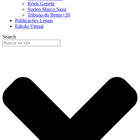
Régis Genehr
Suelen Marco Sassi
Tribuna do Bento+20
Publicações Legais
Edição Virtual
Search