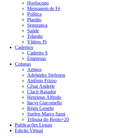
Horóscopo
Mensagem de Fé
Política
Plantão
Segurança
Saúde
Trânsito
Vídeos JS
Cadernos
Caderno S
Empresas
Colunas
Artigos
Adelgides Stefenon
Antônio Frizzo
César Anderle
Clacir Rasador
Henrique Alfredo
Itacyr Giacomello
Régis Genehr
Suelen Marco Sassi
Tribuna do Bento+20
Publicações Legais
Edição Virtual