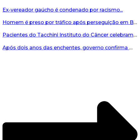
Ex-vereador gaúcho é condenado por racismo...
Homem é preso por tráfico após perseguição em Bento Gonçalves...
Pacientes do Tacchini Instituto do Câncer celebram Dia dos Pais com cuidado e relaxamento...
Após dois anos das enchentes, governo confirma mais de R$19 milhões para nova ponte no Vale do Taquari...