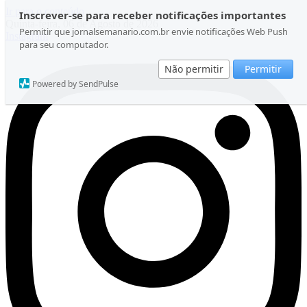
Ir para o conteúdo
Inscrever-se para receber notificações importantes
Quinta-feira, 06 de Agosto de 2026
Permitir que jornalsemanario.com.br envie notificações Web Push
Instagram
para seu computador.
Não permitir
Permitir
Powered by SendPulse