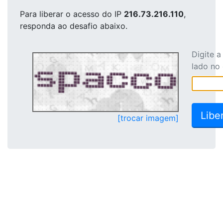
Para liberar o acesso
do IP
216.73.216.110
,
responda ao desafio abaixo.
Digite 
lado no
[trocar imagem]